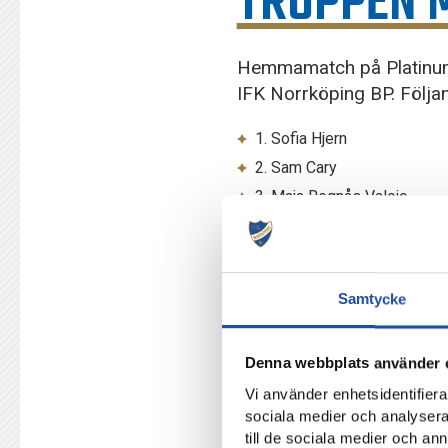
TRUPPEN 
Hemmamatch på Platinum
IFK Norrköping BP. Följan
1. Sofia Hjern
2. Sam Cary
3. Maja Regnås Valcic
4. Ebba Handfast
5. My Cato
7. Elin Rombing
Samtycke
8. Molly Wiklander
9. Sara Kanutte Fornes
Denna webbplats använder 
10. Wilma Leidhammar
Vi använder enhetsidentifierar
11. Vesna Milivojevic
sociala medier och analysera 
14. Elsa Burvall
till de sociala medier och a