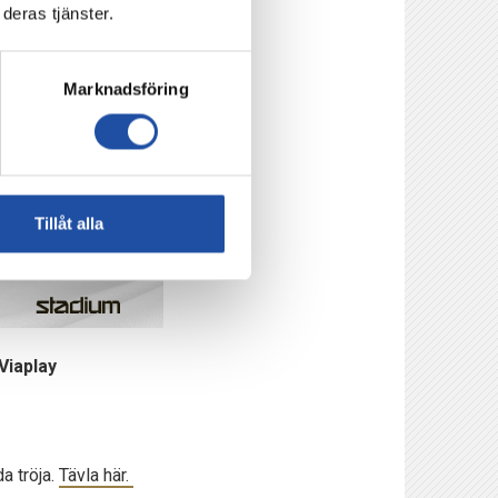
deras tjänster.
Marknadsföring
Tillåt alla
Viaplay
a tröja.
Tävla här.