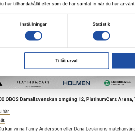
har tillhandahållit eller som de har samlat in när du har använt 
Inställningar
Statistik
Tillåt urval
Dana Leskinen, Viktoria Veber, Svea Rehnberg och Jennie Egeriis.
:00
OBOS Damallsvenskan omgång 12, PlatinumCars Arena, 
u här.
är.
 Du kan vinna Fanny Andersson eller Dana Leskinens matchanvänd