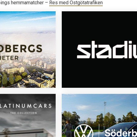
rköpings hemmamatcher –
Res med Östgötatrafiken