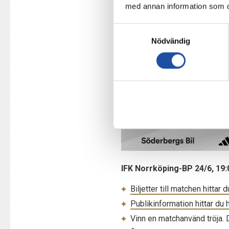
17. Alexandra Hellekant
med annan information som du 
19. Sabina Ravnell
Samtyckesval
21. Freja Lindwall (F17)
Nödvändig
22. Fanny Andersson
23. Maya Antoine
24. Agnes Karlsson (F17)
32. Emma Lind
Sjuka, skadade, frånvarande: 
IFK Norrköping-BP 24/6, 19
Biljetter till matchen hittar d
Publikinformation hittar du h
Vinn en matchanvänd tröja.