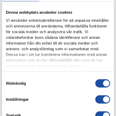
Denna webbplats använder cookies
Vi använder enhetsidentifierare för att anpassa innehållet
4 AUGUSTI, 2026
och annonserna till användarna, tillhandahålla funktioner
ÅRSKORTARE: HÄMTA UT ERA KAMRATBILJETTER!
för sociala medier och analysera vår trafik. Vi
vidarebefordrar även sådana identifierare och annan
information från din enhet till de sociala medier och
annons- och analysföretag som vi samarbetar med.
Dessa kan i sin tur kombinera informationen med annan
information som du har tillhandahållit eller som de har
samlat in när du har använt deras tjänster.
Samtyckesval
Nödvändig
Inställningar
3 AUGUSTI, 2026
FREJA LINDWALL LÅNAS UT TILL HUSQVARNA FF
Statistik