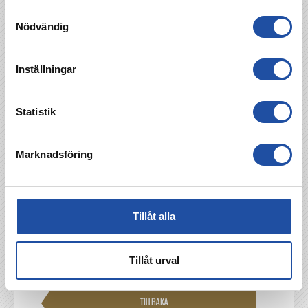
OBOS Damallsvenskan, lördag 13 juni klockan
Samtyckesval
13.00 på Malmö IP
Nödvändig
Köp biljetter till matchen
här
!
Viaplay sänder matchen – se den
här
!
Inställningar
Bortamatchvärd: O’Learys – Kan du inte ta dig
till Malmö? Se matchen på
O’Learys
!
Statistik
Marknadsföring
Tillåt alla
Tillåt urval
TILLBAKA