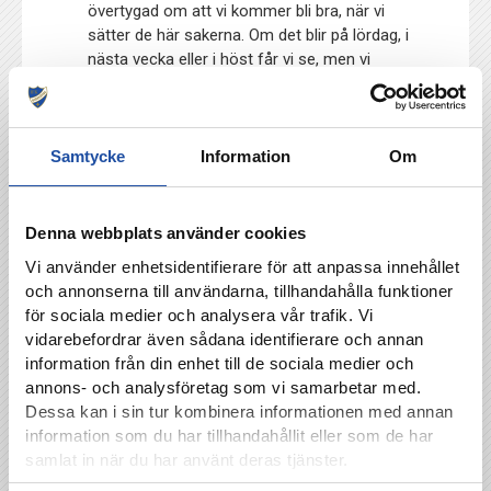
övertygad om att vi kommer bli bra, när vi
sätter de här sakerna. Om det blir på lördag, i
nästa vecka eller i höst får vi se, men vi
kommer jobba stenhårt för det.
Carrie Jones kom tillbaka till Norrköping i veckan
efter två tuffa VM-kvalmatcher med sitt Wales
Samtycke
Information
Om
(1-1 mot Montenegro och 3-1 mot Tjeckien). Hon
är med på resan till Malmö.
Denna webbplats använder cookies
Nyförvärvet Kaitlyn MacBean, som ådrog sig en
mindre knäskada under våren i samband med
Vi använder enhetsidentifierare för att anpassa innehållet
träning, har gått in i träning under den senaste
och annonserna till användarna, tillhandahålla funktioner
veckan.
för sociala medier och analysera vår trafik. Vi
vidarebefordrar även sådana identifierare och annan
Hon är inte redo för match än, men det börjar
information från din enhet till de sociala medier och
närmar sig. Det är positivt, säger Stellan
annons- och analysföretag som vi samarbetar med.
Carlsson.
Dessa kan i sin tur kombinera informationen med annan
information som du har tillhandahållit eller som de har
samlat in när du har använt deras tjänster.
FC Rosengård-IFK Norrköping, omgång 9 i