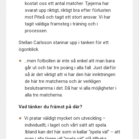
kostat oss ett antal matcher. Tjejerna har
svarat upp riktigt, riktigt bra efter förlusten
mot Piteå och tagit ett stort ansvar. Vi har
tagit väldiga framsteg i träning och i
processen.
Stellan Carlsson stannar upp i tanken för ett
ögonblick.
…men fotbollen är inte så enkel att man bara
går ut och tar tre poäng i alla fall. Just därför
så är det viktigt att vi har den här inriktningen
de här tre matcherna och är verkligen
beslutsamma i det. Då har vi alla möjligheter i
alla tre matcherna.
Vad tänker du främst på där?
Vi pratar väldigt mycket om utveckling –
individuellt, i laget och vårt sätt att spela.
Ibland kan det här som vi kallar “spela väl” – att
man i alla lägen vill “spela väl” slå tillbaka.