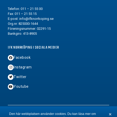
Telefon: 011 – 21 55 00
Fax: 011 – 21 55 15
E-post:
info@ifknorrkoping.se
Org.nr: 825000-1644
Föreningsnummer: 02291-15
Bankgiro: 413-8905
IFK NORRKÖPING I SOCIALA MEDIER
Facebook
Instagram
Twitter
Youtube
2026 © Copyright IFK Norrköping FK
×
Den här webbplatsen använder cookies. Du kan läsa mer om