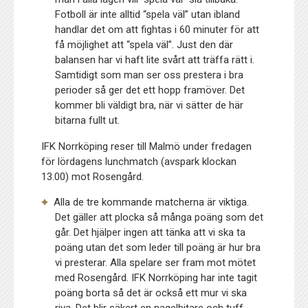
Fotboll är inte alltid “spela väl” utan ibland
handlar det om att fightas i 60 minuter för att
få möjlighet att “spela väl”. Just den där
balansen har vi haft lite svårt att träffa rätt i.
Samtidigt som man ser oss prestera i bra
perioder så ger det ett hopp framöver. Det
kommer bli väldigt bra, när vi sätter de här
bitarna fullt ut.
IFK Norrköping reser till Malmö under fredagen
för lördagens lunchmatch (avspark klockan
13.00) mot Rosengård.
Alla de tre kommande matcherna är viktiga.
Det gäller att plocka så många poäng som det
går. Det hjälper ingen att tänka att vi ska ta
poäng utan det som leder till poäng är hur bra
vi presterar. Alla spelare ser fram mot mötet
med Rosengård. IFK Norrköping har inte tagit
poäng borta så det är också ett mur vi ska