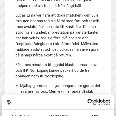
och med fem minuter kvar prickade Löfquist
stolpen med sin frispark från långt håll.
Lucas Lima var nära att döda matchen i den 88:e
minuten när han tog sig förbi med fart och teknik,
men avslutet fick han inte till. Kristoffer Khazeni
stod för en underbar prestation på vänsterkanten
när han vek in, tog sig förbi två spelare och
frispelade Adegbenro i straffområdet. Målvakten
räddade avslutet och det lyckades han även göra
på Ishaqs hårda skott på returen.
Efter sex minuters tilläggstid blåste domaren av
och IFK Norrköping kunde packa ihop de tre
poängen hem till Norrköping.
Mjällby gjorde en del justeringar som gjorde det
svårare för oss. Men vi vinner ändå till slut,
säger Sema med ett stort leende.
Vad är det som gör att marginalerna väger
över till IFK:s fördel?