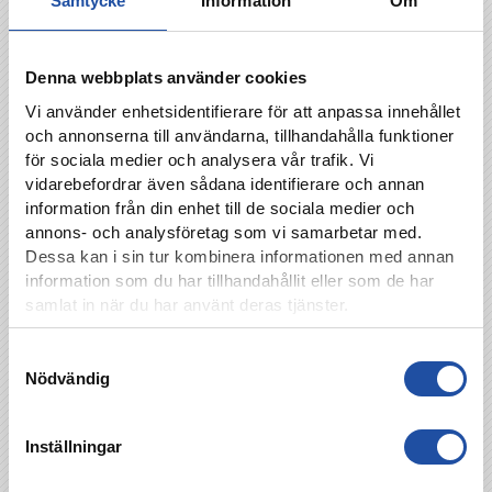
Samtycke
Information
Om
Först och främst har vi självförtroende från
Malmömatchen senast och har börjat bra
efter uppehållet. Sen tycker jag att vi göra en
Denna webbplats använder cookies
bra match där vi litar på varandra. Vi följer vår
Vi använder enhetsidentifierare för att anpassa innehållet
matchplan till punkt och pricka, avslutar Sema.
och annonserna till användarna, tillhandahålla funktioner
för sociala medier och analysera vår trafik. Vi
Matchfakta
vidarebefordrar även sådana identifierare och annan
Mjällby AIF – IFK Norrköping 0-1 (0-1),
information från din enhet till de sociala medier och
Allsvenskan (10/30), Strandvallen
annons- och analysföretag som vi samarbetar med.
Mål
: 0-1 Maic Sema 4′.
Dessa kan i sin tur kombinera informationen med annan
Varningar
: IFK: Viktor Agardius (44′). MAIF: David
information som du har tillhandahållit eller som de har
Löfquist (60′), Ivan Kricak (75′), Ludvig Carlius
samlat in när du har använt deras tjänster.
(79′).
Domare
: Adam Ladebäck.
Samtyckesval
IFK-laget
: Oscar Jansson – Linus Wahlqvist (K)
Nödvändig
(68’Kristoffer Khazeni), Henrik Castegren, Viktor
Agardius (74′ Dino Salihovic) – Abdulrazaq Ishaq,
Alexander Fransson, Ari Skúlason, Christopher
Inställningar
Telo (91′ Manasse Kusu)- Maic Sema (68′ Samuel
Adegbenro), Carl Björk (68′ Lucas Lima), Ísak