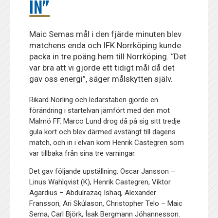
IN”
Maic Semas mål i den fjärde minuten blev
matchens enda och IFK Norrköping kunde
packa in tre poäng hem till Norrköping. “Det
var bra att vi gjorde ett tidigt mål då det
gav oss energi”, säger målskytten själv.
Rikard Norling och ledarstaben gjorde en
förändring i startelvan jämfört med den mot
Malmö FF. Marco Lund drog då på sig sitt tredje
gula kort och blev därmed avstängt till dagens
match, och in i elvan kom Henrik Castegren som
var tillbaka från sina tre varningar.
Det gav följande upställning: Oscar Jansson –
Linus Wahlqvist (K), Henrik Castegren, Viktor
Agardius – Abdulrazaq Ishaq, Alexander
Fransson, Ari Skúlason, Christopher Telo – Maic
Sema, Carl Björk, Ísak Bergmann Jóhannesson.