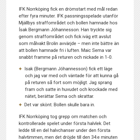
IFK Norrköping fick en drömstart med mål redan
efter fyra minuter. IFK passningsspelade utanför
Mjällbys straffområdet och bollen hamnade hos
Ísak Bergmann Jóhannesson. Han tryckte sig
genom straffområdet och fick iväg ett avslut
som målvakt Brolin avvärjde – men inte bättre än
att bollen hamnade fri i luften. Maic Sema var
snabbt framme på returen och nickade in 1-0.
Isak (Bergmann Jóhannesson) fick ett läge
och jag var med och väntade för att kunna gå
på returen så fort som möjligt. Jag sprang
fram och satte in huvudet och krockade med
nätet, berättar Sema och skrattar.
Det var skönt. Bollen skulle bara in.
IFK Norrköping tog grepp om matchen och
kontrollerade spelet under första halvlek. Det
ledde till en del halvchanser under den första
halvtimmen, men det dröjde till den 34:e minuten