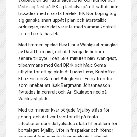
skapade en del fasta situationer och hörnor och
låste sig fast på IFK:s planhalva på ett sätt de inte
lyckades med i första halvlek. IFK Norrköping tog
sig ganska snart uppåt i plan och återställde
ordningen, men det var inte med samma kontroll
som i första halvlek.
Med timmen spelad blev Linus Wahlqvist manglad
av David Löfquist, och det tvingade honom
senare till byte. I den 68:e minuten blev Wahlqvist,
tillsammans med Carl Björk och Maic Sema,
utbytta för att ge plats åt Lucas Lima, Kristoffer
Khazeni och Samuel Adegbenro. En ny fronttrio
som innebar att Ísak Bergmann Jóhannesson
flyttades in centralt och Ari Skúlason ned på
Wahlqvist plats.
Med tio minuter kvar började Mjällby slåss för
poäng, och det var framför allt på fasta
situationer som de lyckades ställa till problem för
bortalaget. Mjällby lyfte in frisparkar och hörnor