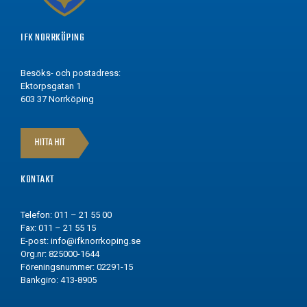
IFK NORRKÖPING
Besöks- och postadress:
Ektorpsgatan 1
603 37 Norrköping
HITTA HIT
KONTAKT
Telefon: 011 – 21 55 00
Fax: 011 – 21 55 15
E-post:
info@ifknorrkoping.se
Org.nr: 825000-1644
Föreningsnummer: 02291-15
Bankgiro: 413-8905