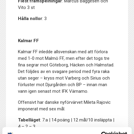
Flest framspelningar
: Marcus Baggesen och
Vito 3 st
Hålla nollor
: 3
Kalmar FF
Kalmar FF inledde allsvenskan med att förlora
med 1-0 mot Malmö FF, men efter det togs tre
fina segrar mot Göteborg, Häcken och Halmstad.
Det följdes av en svagare period med fyra raka
utan seger – kryss mot Varberg och Sirius och
förluster mot Djurgården och BP – innan man
vann igen senast mot IFK Värnamo.
Offensivt har danske nyförvärvet Mileta Rajovic
imponerat med sex mål.
Tabelläget
: 7:a | 14 poäng | 12 mål/10 insläppta |
4 – 2 – 3