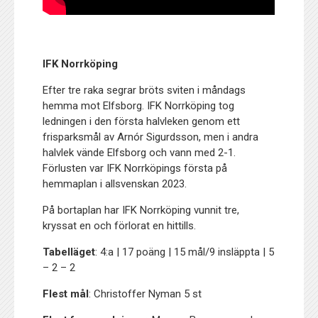
IFK Norrköping
Efter tre raka segrar bröts sviten i måndags
hemma mot Elfsborg. IFK Norrköping tog
ledningen i den första halvleken genom ett
frisparksmål av Arnór Sigurdsson, men i andra
halvlek vände Elfsborg och vann med 2-1.
Förlusten var IFK Norrköpings första på
hemmaplan i allsvenskan 2023.
På bortaplan har IFK Norrköping vunnit tre,
kryssat en och förlorat en hittills.
Tabelläget
: 4:a | 17 poäng | 15 mål/9 insläppta | 5
– 2 – 2
Flest mål
: Christoffer Nyman 5 st