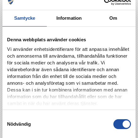
Flest mål
: Mileta Rajovic 6 st
Flest framspelningar
: Simon Skrabb, Romario
Samtycke
Information
Om
och Carl Gustafsson 2st
Hålla nollor
: 4
Denna webbplats använder cookies
Vi använder enhetsidentifierare för att anpassa innehållet
och annonserna till användarna, tillhandahålla funktioner
för sociala medier och analysera vår trafik. Vi
vidarebefordrar även sådana identifierare och annan
information från din enhet till de sociala medier och
Kalmar FF – IFK Norrköping: Allsvenskan
annons- och analysföretag som vi samarbetar med.
omgång 10, söndag 28/5 klockan 15.00,
Dessa kan i sin tur kombinera informationen med annan
Guldfågeln Arena, discovery+
information som du har tillhandahållit eller som de har
samlat in när du har använt deras tjänster.
Biljetter till matchen hittar du här.
Klockan 13.00 spelar damerna hemma mot
Samtyckesval
Brommapojkarna, och herrarnas match visas i
Nödvändig
Sportbaren efter matchen på Platinumcars
Arena.