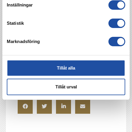
Discovery+ visar matchen.
Teckna
Inställningar
abonnemang hos discovery+ via denna länk
och stötta samtidigt IFK Norrköping.
Statistik
Hemmamatchtröjan, bortatröjan och vår
spårvagnsinspirerade tredjetröja finns nu
tillgängliga. Du hittar de på
ifkshop.se
eller i
Marknadsföring
butiken i Lindén.
Tillåt alla
TILLBAKA
Tillåt urval