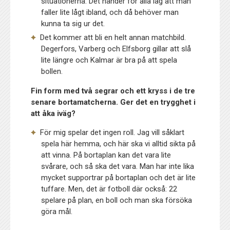
situationerna. Det händer för alla lag att man
faller lite lågt ibland, och då behöver man
kunna ta sig ur det.
Det kommer att bli en helt annan matchbild.
Degerfors, Varberg och Elfsborg gillar att slå
lite längre och Kalmar är bra på att spela
bollen.
Fin form med två segrar och ett kryss i de tre
senare bortamatcherna. Ger det en trygghet i
att åka iväg?
För mig spelar det ingen roll. Jag vill såklart
spela här hemma, och här ska vi alltid sikta på
att vinna. På bortaplan kan det vara lite
svårare, och så ska det vara. Man har inte lika
mycket supportrar på bortaplan och det är lite
tuffare. Men, det är fotboll där också: 22
spelare på plan, en boll och man ska försöka
göra mål.