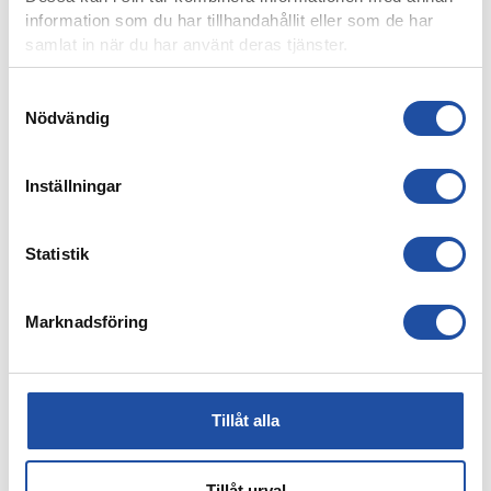
information som du har tillhandahållit eller som de har
samlat in när du har använt deras tjänster.
Samtyckesval
Nödvändig
8 AUGUSTI, 2026
Inställningar
NOELS STORA SHOW I 3-0-SEGERN – “OTROLIG KÄNSLA
MED VÅRA FANS”
Statistik
Marknadsföring
Tillåt alla
Tillåt urval