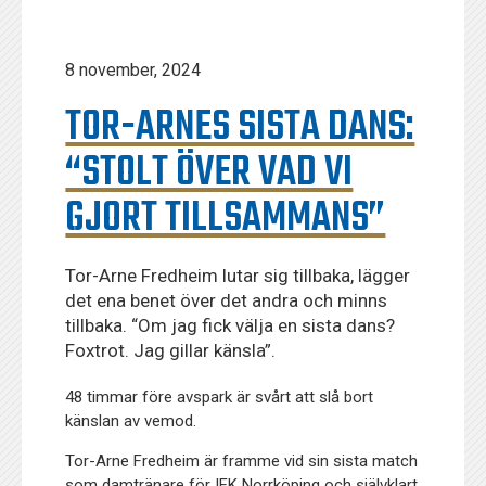
8 november, 2024
TOR-ARNES SISTA DANS:
“STOLT ÖVER VAD VI
GJORT TILLSAMMANS”
Tor-Arne Fredheim lutar sig tillbaka, lägger
det ena benet över det andra och minns
tillbaka. “Om jag fick välja en sista dans?
Foxtrot. Jag gillar känsla”.
48 timmar före avspark är svårt att slå bort
känslan av vemod.
Tor-Arne Fredheim är framme vid sin sista match
som damtränare för IFK Norrköping och självklart