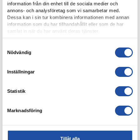
information från din enhet till de sociala medier och
annons- och analysföretag som vi samarbetar med.
Dessa kan i sin tur kombinera informationen med annan
information som du har tillhandahållit eller som de har
samlat in när du har använt deras tjänster.
Samtyckesval
Nödvändig
7 AUGUSTI, 2026
ELIAS JEMALS BÄSTA TID PÅ KANTEN – “BARNDOMSDRÖM
Inställningar
ATT FÅ SPELA SÅ HÄR”
Statistik
Marknadsföring
Tillåt alla