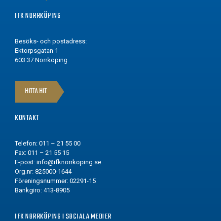
IFK NORRKÖPING
Besöks- och postadress:
Ektorpsgatan 1
603 37 Norrköping
HITTA HIT
KONTAKT
Telefon: 011 – 21 55 00
Fax: 011 – 21 55 15
E-post:
info@ifknorrkoping.se
Org.nr: 825000-1644
Föreningsnummer: 02291-15
Bankgiro: 413-8905
IFK NORRKÖPING I SOCIALA MEDIER