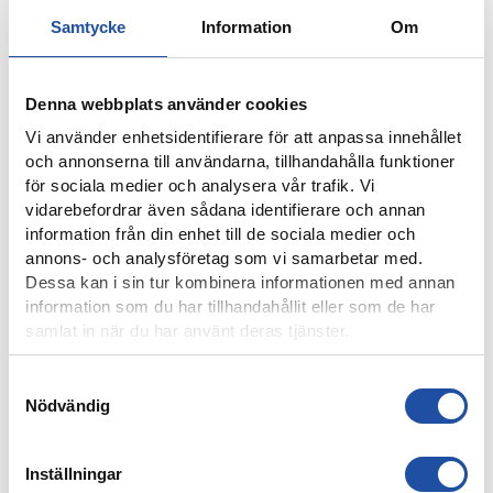
Samtycke
Information
Om
Denna webbplats använder cookies
Vi använder enhetsidentifierare för att anpassa innehållet
och annonserna till användarna, tillhandahålla funktioner
för sociala medier och analysera vår trafik. Vi
4 AUGUSTI, 2026
vidarebefordrar även sådana identifierare och annan
ÅRSKORTARE: HÄMTA UT ERA KAMRATBILJETTER!
information från din enhet till de sociala medier och
annons- och analysföretag som vi samarbetar med.
Dessa kan i sin tur kombinera informationen med annan
information som du har tillhandahållit eller som de har
samlat in när du har använt deras tjänster.
Samtyckesval
Nödvändig
Inställningar