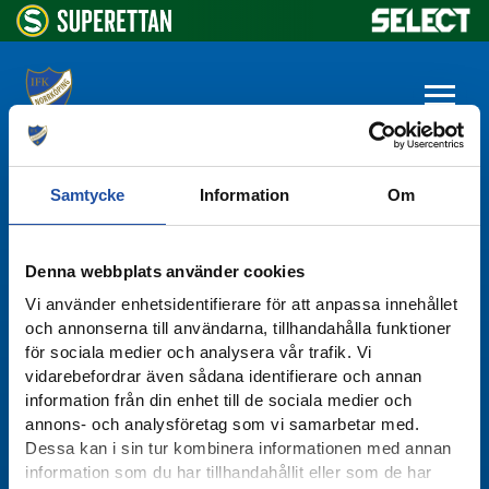
Samtycke
Information
Om
Denna webbplats använder cookies
Vi använder enhetsidentifierare för att anpassa innehållet
och annonserna till användarna, tillhandahålla funktioner
för sociala medier och analysera vår trafik. Vi
IFK NORRKÖPING
vidarebefordrar även sådana identifierare och annan
information från din enhet till de sociala medier och
annons- och analysföretag som vi samarbetar med.
Besöks- och postadress:
Dessa kan i sin tur kombinera informationen med annan
Ektorpsgatan 1
information som du har tillhandahållit eller som de har
603 37 Norrköping