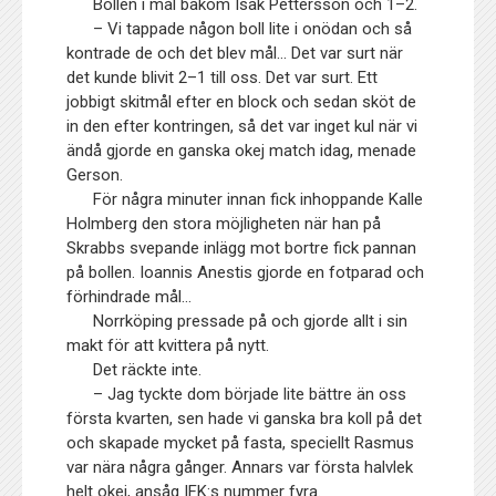
Bollen i mål bakom Isak Pettersson och 1–2.
– Vi tappade någon boll lite i onödan och så
kontrade de och det blev mål… Det var surt när
det kunde blivit 2–1 till oss. Det var surt. Ett
jobbigt skitmål efter en block och sedan sköt de
in den efter kontringen, så det var inget kul när vi
ändå gjorde en ganska okej match idag, menade
Gerson.
För några minuter innan fick inhoppande Kalle
Holmberg den stora möjligheten när han på
Skrabbs svepande inlägg mot bortre fick pannan
på bollen. Ioannis Anestis gjorde en fotparad och
förhindrade mål…
Norrköping pressade på och gjorde allt i sin
makt för att kvittera på nytt.
Det räckte inte.
– Jag tyckte dom började lite bättre än oss
första kvarten, sen hade vi ganska bra koll på det
och skapade mycket på fasta, speciellt Rasmus
var nära några gånger. Annars var första halvlek
helt okej, ansåg IFK:s nummer fyra.