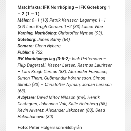
Matchfakta: IFK Norrköping – IFK Göteborg 1
– 2 (1 – 1)
Målen:
0–1 (10) Patrik Karlsson Lagemyr, 1–1
(39) Lars Krogh Gerson, 1–2 (83) Lasse Vibe.
Varning, Norrköping:
Christoffer Nyman (93).
Göteborg:
Junes Barny (64).
Domare:
Glenn Nyberg.
Publik:
8 752.
IFK Norrköpings lag (3-5-2):
Isak Pettersson –
Filip Dagerstål, Kasper Larsen, Rasmus Lauritsen
– Lars Krogh Gerson (88), Alexander Fransson,
Simon Thern, Guðmundur Þórarinsson, Simon
Skrabb (80) – Christoffer Nyman, Jordan Larsson
(68).
Avbytare:
David Mitov Nilsson (mv), Henrik
Castegren, Johannes Vall, Kalle Holmberg (68),
Kevin Álvarez, Alexander Jakobsen (88), Sead
Haksabanovic (80).
Foto:
Peter Holgersson/Bildbyrån