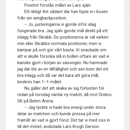
Positivt förstås målet av Lars själv.
Ett riktigt fint sådant där han löpte in i boxen
från sin wingbackposition.
– Jo, justeringarna vi gjorde inför idag
fungerade bra. Jag själv gjorde mål direkt på ett
inlägg från Skrabb. De positionerna är väl varken
min eller Skrabbs normala positioner, men vi
kämpar på och gör vårt bästa. Vi snackade om
att vi skulle försöka slå in bollen oftare än vad vi
kanske gjort i början av säsongen. Nu hamnade
jag där lite av en tillfällighet och sen kom det ett
bra inlägg och då var det bara att göra mål,
beskrev han 1–1-målet.
Nu gäller det att skaka av sig förlusten för
redan på torsdag väntar ny match, då mot Örebro
SK på Behrn Arena.
– Jag tyckte vi hade bra energi under stora
delar av matchen och kunde pressa på mer
framåt än vad vi gjort förut. Det tar vi med oss in
till det mötet, avslutade Lars Krogh Gerson.