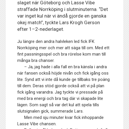
slaget när Göteborg och Lasse Vibe
straffade Norrköping i slutminuterna. “Det
var inget kul när vi ändå gjorde en ganska
okej match”, tyckte Lars Krogh Gerson
efter 1–2-nederlaget.
Ju längre den andra halvleken led fick IFK
Norrköping mer och mer att säga till om. Med ett
fint passningsspel och bra rörelse kom man till
många bra chanser.
– Ja, jag hade i alla fall en bra känsla i andra
när fansen också höjde nivån och fick igång oss
lite. Synd att vi inte då kunde ge tillbaks tre poäng
till dem. Deras stöd gjorde också att vi på plan
fick igång varandra. Jag tyckte vi pressade på
med bra energi och bra tag där vi skapade lite
lägen. Som sagt så var det kul att spela tills
slutsignalen gick, summerade Lars.
Men med sju minuter kvar fick inhoppande
Lasse Vibe chansen.