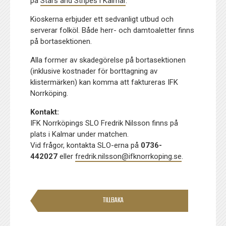
på
Stars and Stripes i Kalmar
.
Kioskerna erbjuder ett sedvanligt utbud och
serverar folköl. Både herr- och damtoaletter finns
på bortasektionen.
Alla former av skadegörelse på bortasektionen
(inklusive kostnader för borttagning av
klistermärken) kan komma att faktureras IFK
Norrköping.
Kontakt:
IFK Norrköpings SLO Fredrik Nilsson finns på
plats i Kalmar under matchen.
Vid frågor, kontakta SLO-erna på
0736-
442027
eller
fredrik.nilsson@ifknorrkoping.se
.
TILLBAKA