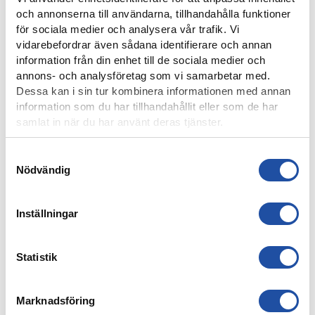
och annonserna till användarna, tillhandahålla funktioner
7 AUGUSTI, 2026
för sociala medier och analysera vår trafik. Vi
ELIAS JEMALS BÄSTA TID PÅ KANTEN – “BARNDOMSDRÖM
vidarebefordrar även sådana identifierare och annan
ATT FÅ SPELA SÅ HÄR”
information från din enhet till de sociala medier och
annons- och analysföretag som vi samarbetar med.
Dessa kan i sin tur kombinera informationen med annan
information som du har tillhandahållit eller som de har
samlat in när du har använt deras tjänster.
Samtyckesval
Nödvändig
Inställningar
7 AUGUSTI, 2026
Statistik
PUBLIKINFORMATION: IFK NORRKÖPING-IK BRAGE
Marknadsföring