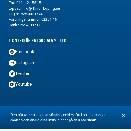
Fax: 011 – 21 55 15
E-post:
info@ifknorrkoping.se
Org.nr: 825000-1644
Föreningsnummer: 02291-15
Bankgiro: 413-8905
IFK NORRKÖPING I SOCIALA MEDIER
Facebook
Instagram
Twitter
Youtube
2026 © Copyright IFK Norrköping FK
×
Den här webbplatsen använder cookies. Du kan läsa mer om
cookies och ändra dina inställningar
på den här sidan
.
St
BYN
&
Hamrén