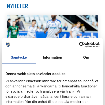
NYHETER
Samtycke
Information
Om
4 AUGUSTI, 2026
Denna webbplats använder cookies
FARTFYLLD OCH TÄT MATCH I LIGACUPEN – KYLIAN
NÄTADE MOT DJURGÅRDEN
Vi använder enhetsidentifierare för att anpassa innehållet
och annonserna till användarna, tillhandahålla funktioner
för sociala medier och analysera vår trafik. Vi
vidarebefordrar även sådana identifierare och annan
information från din enhet till de sociala medier och