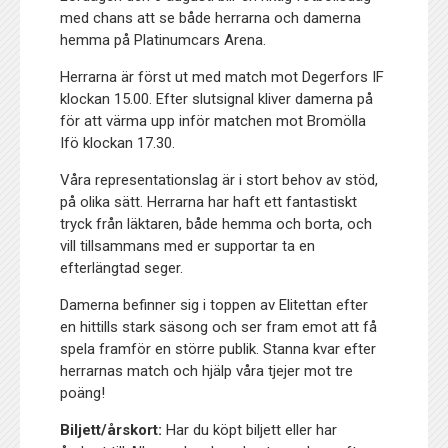
med chans att se både herrarna och damerna
hemma på Platinumcars Arena.
Herrarna är först ut med match mot Degerfors IF
klockan 15.00. Efter slutsignal kliver damerna på
för att värma upp inför matchen mot Bromölla
Ifö klockan 17.30.
Våra representationslag är i stort behov av stöd,
på olika sätt. Herrarna har haft ett fantastiskt
tryck från läktaren, både hemma och borta, och
vill tillsammans med er supportar ta en
efterlängtad seger.
Damerna befinner sig i toppen av Elitettan efter
en hittills stark säsong och ser fram emot att få
spela framför en större publik. Stanna kvar efter
herrarnas match och hjälp våra tjejer mot tre
poäng!
Biljett/årskort:
Har du köpt biljett eller har