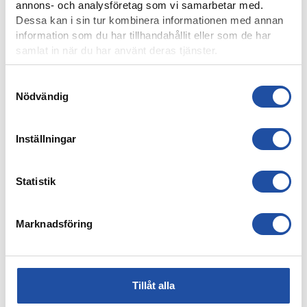
annons- och analysföretag som vi samarbetar med.
Dessa kan i sin tur kombinera informationen med annan
information som du har tillhandahållit eller som de har
samlat in när du har använt deras tjänster.
Samtyckesval
Nödvändig
4 AUGUSTI, 2026
Inställningar
ÅRSKORTARE: HÄMTA UT ERA KAMRATBILJETTER!
Statistik
Marknadsföring
Tillåt alla