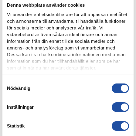
Denna webbplats använder cookies
Vi använder enhetsidentifierare för att anpassa innehållet
och annonserna till användarna, tillhandahålla funktioner
för sociala medier och analysera vår trafik. Vi
vidarebefordrar även sådana identifierare och annan
information från din enhet till de sociala medier och
4 AUGUSTI, 2026
annons- och analysföretag som vi samarbetar med.
FARTFYLLD OCH TÄT MATCH I LIGACUPEN – KYLIAN
Dessa kan i sin tur kombinera informationen med annan
NÄTADE MOT DJURGÅRDEN
information som du har tillhandahållit eller som de har
samlat in när du har använt deras tjänster.
Samtyckesval
Nödvändig
Inställningar
Statistik