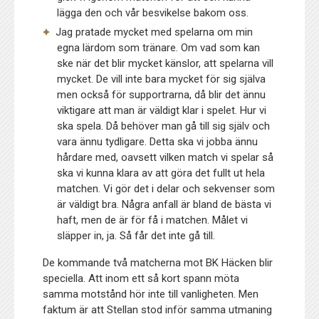
lägga den och vår besvikelse bakom oss.
Jag pratade mycket med spelarna om min
egna lärdom som tränare. Om vad som kan
ske när det blir mycket känslor, att spelarna vill
mycket. De vill inte bara mycket för sig själva
men också för supportrarna, då blir det ännu
viktigare att man är väldigt klar i spelet. Hur vi
ska spela. Då behöver man gå till sig själv och
vara ännu tydligare. Detta ska vi jobba ännu
hårdare med, oavsett vilken match vi spelar så
ska vi kunna klara av att göra det fullt ut hela
matchen. Vi gör det i delar och sekvenser som
är väldigt bra. Några anfall är bland de bästa vi
haft, men de är för få i matchen. Målet vi
släpper in, ja. Så får det inte gå till.
De kommande två matcherna mot BK Häcken blir
speciella. Att inom ett så kort spann möta
samma motstånd hör inte till vanligheten. Men
faktum är att Stellan stod inför samma utmaning