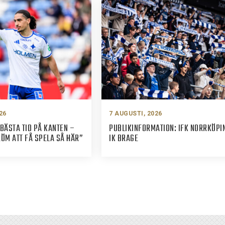
26
7 AUGUSTI, 2026
BÄSTA TID PÅ KANTEN –
PUBLIKINFORMATION: IFK NORRKÖPI
M ATT FÅ SPELA SÅ HÄR”
IK BRAGE