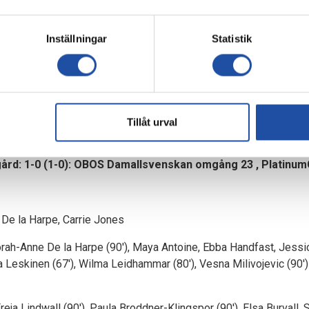
t enormt efter sommaren. 12 poäng in i detta, nu 10 segrar. Det är
r gjort. Matcherna har sett olika ut men tillslut har de stått segr
Inställningar
Statistik
S Damallsvenskan 2025 når sitt slut. Först väntar ett landslagsu
 torsdag nästa vecka. Sen har de lite längre ledighet för att ladd
ng som är iväg på landslag som ska hantera det, förhoppningsvis 
Tillåt urval
ård: 1-0 (1-0): OBOS Damallsvenskan omgång 23 , Platinu
De la Harpe, Carrie Jones
rah-Anne De la Harpe (90′), Maya Antoine, Ebba Handfast, Jessic
a Leskinen (67′), Wilma Leidhammar (80′), Vesna Milivojevic (90
reja Lindwall (90′), Paula Broddner-Klingspor (90′), Elsa Burvall, S