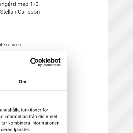
sengård med 1-0.
 Stellan Carlsson
te returen.
ör henne, ser ut som
sen tidigare, säger
Om
0 minuter. Sjätte
andahålla funktioner för
an uppehållet har IFK
n information från din enhet
det enda
 tur kombinera informationen
deras tjänster.