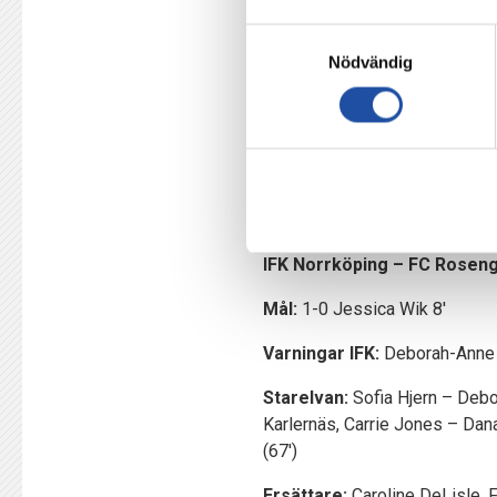
Spelarna har gjort något hel
Samtyckesval
speciellt som denna grupp ha
Nödvändig
grupp.
Tre omgångar väntar innan OBO
Vi tränar måndag, tisdag och
avslutningen. Vi har ett gä
grejer därifrån.
IFK Norrköping – FC Roseng
Mål:
1-0 Jessica Wik 8′
Varningar IFK:
Deborah-Anne 
Starelvan:
Sofia Hjern – Debo
Karlernäs, Carrie Jones – Dan
(67′)
Ersättare:
Caroline DeLisle, F