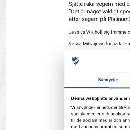
Sjätte raka segern med 
“Det är något väldigt spe
efter segern på Platinum
Jessica Wik höll sig framme på
Vesna Milivojevic frispark let
Wik såg till att bollen begravd
Hon har blivit en målexpert 
att hon slagit sitt egna må
Samtycke
huvudtränare Stellan Carl
Precis som förra omgången nere
Denna webbplats använder 
raka nollan och segern i OBOS
Vi använder enhetsidentifierar
Segertåget rullar vidare utan s
sociala medier och analysera 
Norrköping spelat in 31 av 33 
till de sociala medier och a
poängtappet.
med annan information som du 