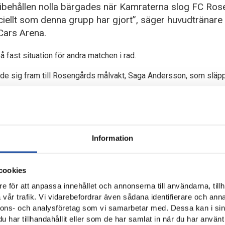
bibehållen nolla bärgades när Kamraterna slog FC Ro
ciellt som denna grupp har gjort”, säger huvudtränare
Cars Arena.
 fast situation för andra matchen i rad.
ade sig fram till Rosengårds målvakt, Saga Andersson, som släpp
es i målet.
här! Gjorde ett liknande mål i spelet under träning i veckan. Kul f
lrekord för en säsong. Och några säsonger har hon ju under bältet 
Information
sson om nummer 15.
 i Kristianstad gav Wiks mål Kamraterna ett 1-0 resultat efter 9
cookies
 Damallsvenskan blev ett faktum.
e för att anpassa innehållet och annonserna till användarna, tillh
inande kraft och samtidigt har poängen trillat in i ruskig fart. Sed
vår trafik. Vi vidarebefordrar även sådana identifierare och anna
möjliga poäng. Tio segrar på elva försök, där krysset mot BP är 
nnons- och analysföretag som vi samarbetar med. Dessa kan i sin
har tillhandahållit eller som de har samlat in när du har använt 