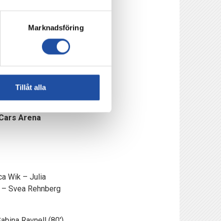
 något väldigt
ande. Starkt lag, stark
Marknadsföring
ppehåll.
a batterierna mot
får de med sig bra
Tillåt alla
mCars Arena
a Wik – Julia
′) – Svea Rehnberg
abina Ravnell (80′),