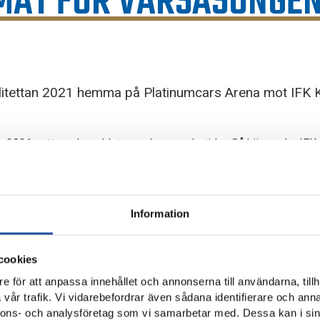
MAT FÖR VÅRSÄSONGEN
litettan 2021 hemma på Platinumcars Arena mot IFK 
an 2021 satt med speldatum och avsparkstider. Så här spelar IFK
Information
 kl. 14:00, Platinumcars Arena
cookies
 24/4 kl. 14:00, Framnäs IP
e för att anpassa innehållet och annonserna till användarna, tillh
vår trafik. Vi vidarebefordrar även sådana identifierare och anna
nnons- och analysföretag som vi samarbetar med. Dessa kan i sin