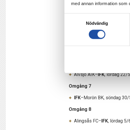
med annan information som du 
IFK
–Sundsvalls DFF, lördag 
Omgång 4
Samtyckesval
Nödvändig
Jitex–
IFK
, lördag 8/5 kl. 15
Omgång 5
IFK
–BP, lördag 15/5, Plati
Omgång 6
Älvsjö AIK–
IFK
, lördag 22/5
Omgång 7
IFK
–Morön BK, söndag 30/5 
Omgång 8
Alingsås FC–
IFK
, lördag 5/