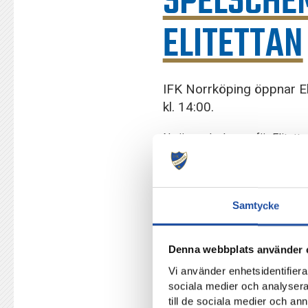
SPELSCHE
ELITETTAN
IFK Norrköping öppnar E
kl. 14:00.
Nu är spelschemat för Elitett
vårsäsongen.
Omgång 1
Samtycke
IFK
–IFK Kalmar, lördag 17/4
Omgång 2
Denna webbplats använder 
Lidköpings FK–
IFK
, lördag
Vi använder enhetsidentifierar
sociala medier och analysera 
Omgång 3
till de sociala medier och a