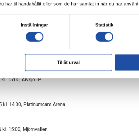
har tillhandahållit eller som de har samlat in när du har använt 
1/5 kl. 17:00, Platinumcars Arena
Inställningar
Statistik
:00, Åbyvallen
numcars Arena
Tillåt urval
 kl. 15:00, Älvsjö IP
kl. 14:30, Platinumcars Arena
6 kl. 15:00, Mjörnvallen