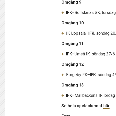
Omgång 9
IFK
–Bollstanäs SK, torsdag 
Omgång 10
IK Uppsala–
IFK
, söndag 20/
Omgång 11
IFK
–Umeå IK, söndag 27/6 k
Omgång 12
Borgeby FK–
IFK
, söndag 4/
Omgång 13
IFK
–Mallbackens IF, lördag 
Se hela spelschemat
här
.