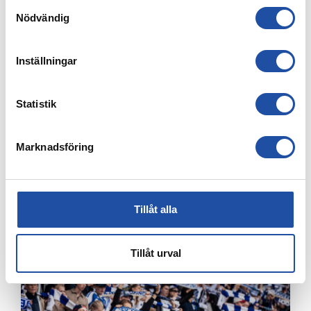
Samtyckesval
Nödvändig
Inställningar
Statistik
Marknadsföring
7 AUGUSTI, 2026
ELIAS JEMALS BÄSTA TID PÅ KANTEN – “BARNDOMSDRÖM
ATT FÅ SPELA SÅ HÄR”
Tillåt alla
Tillåt urval