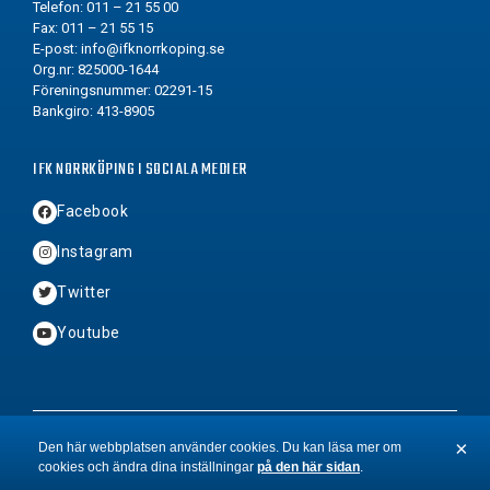
Telefon: 011 – 21 55 00
Fax: 011 – 21 55 15
E-post:
info@ifknorrkoping.se
Org.nr: 825000-1644
Föreningsnummer: 02291-15
Bankgiro: 413-8905
IFK NORRKÖPING I SOCIALA MEDIER
Facebook
Instagram
Twitter
Youtube
2026 © Copyright IFK Norrköping FK
×
Den här webbplatsen använder cookies. Du kan läsa mer om
cookies och ändra dina inställningar
på den här sidan
.
St
BYN
&
Hamrén