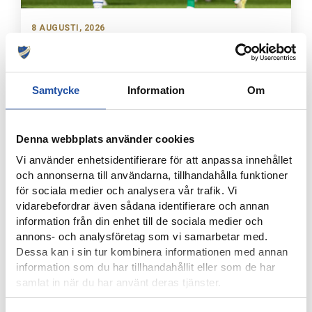
8 AUGUSTI, 2026
NOELS STORA SHOW I 3-0-SEGERN – “OTROLIG KÄNSLA
MED VÅRA FANS”
Samtycke
Information
Om
Denna webbplats använder cookies
Vi använder enhetsidentifierare för att anpassa innehållet
och annonserna till användarna, tillhandahålla funktioner
för sociala medier och analysera vår trafik. Vi
vidarebefordrar även sådana identifierare och annan
information från din enhet till de sociala medier och
annons- och analysföretag som vi samarbetar med.
Dessa kan i sin tur kombinera informationen med annan
8 AUGUSTI, 2026
information som du har tillhandahållit eller som de har
IFK-TRUPPEN MOT IK BRAGE
samlat in när du har använt deras tjänster.