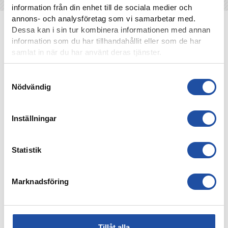
information från din enhet till de sociala medier och
annons- och analysföretag som vi samarbetar med.
NYHETER
Dessa kan i sin tur kombinera informationen med annan
information som du har tillhandahållit eller som de har
samlat in när du har använt deras tjänster.
Samtyckesval
Nödvändig
Inställningar
Statistik
8 AUGUSTI, 2026
NOELS STORA SHOW I 3-0-SEGERN – “OTROLIG KÄNSLA
Marknadsföring
MED VÅRA FANS”
Tillåt alla