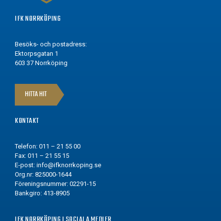
IFK NORRKÖPING
Besöks- och postadress:
Ektorpsgatan 1
603 37 Norrköping
HITTA HIT
KONTAKT
Telefon: 011 – 21 55 00
Fax: 011 – 21 55 15
E-post:
info@ifknorrkoping.se
Org.nr: 825000-1644
Föreningsnummer: 02291-15
Bankgiro: 413-8905
IFK NORRKÖPING I SOCIALA MEDIER