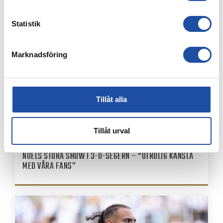
NYHETER
Statistik
Marknadsföring
Tillåt alla
Tillåt urval
8 AUGUSTI, 2026
NOELS STORA SHOW I 3-0-SEGERN – “OTROLIG KÄNSLA
MED VÅRA FANS”