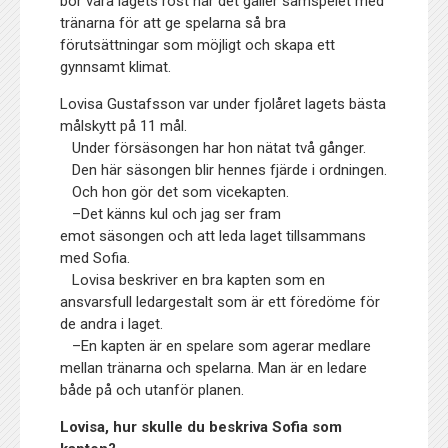
bör vara lagets röst när det gäller samspelet med
tränarna för att ge spelarna så bra
förutsättningar som möjligt och skapa ett
gynnsamt klimat.
Lovisa Gustafsson var under fjolåret lagets bästa
målskytt på 11 mål.
Under försäsongen har hon nätat två gånger.
Den här säsongen blir hennes fjärde i ordningen.
Och hon gör det som vicekapten.
–Det känns kul och jag ser fram
emot säsongen och att leda laget tillsammans
med Sofia.
Lovisa beskriver en bra kapten som en
ansvarsfull ledargestalt som är ett föredöme för
de andra i laget.
–
En kapten är en spelare som agerar medlare
mellan tränarna och spelarna. Man är en ledare
både på och utanför planen.
Lovisa, hur skulle du beskriva Sofia som