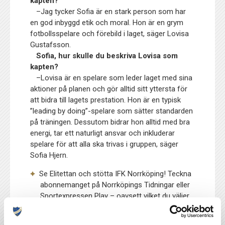
kapten?
–Jag tycker Sofia är en stark person som har
en god inbyggd etik och moral. Hon är en grym
fotbollsspelare och förebild i laget, säger Lovisa
Gustafsson.
Sofia, hur skulle du beskriva Lovisa som
kapten?
–Lovisa är en spelare som leder laget med sina
aktioner på planen och gör alltid sitt yttersta för
att bidra till lagets prestation. Hon är en typisk
”leading by doing”-spelare som sätter standarden
på träningen. Dessutom bidrar hon alltid med bra
energi, tar ett naturligt ansvar och inkluderar
spelare för att alla ska trivas i gruppen, säger
Sofia Hjern.
Se Elitettan och stötta IFK Norrköping! Teckna
abonnemanget på Norrköpings Tidningar eller
Sportexpressen Play – oavsett vilket du väljer
så får IFK Norrköping 99:- per sålt
abonnemang.
Klicka här för att läsa mer!