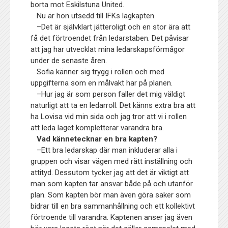
borta mot Eskilstuna United.
Nu är hon utsedd till IFKs lagkapten.
–Det är självklart jätteroligt och en stor ära att
få det förtroendet från ledarstaben. Det påvisar
att jag har utvecklat mina ledarskapsförmågor
under de senaste åren.
Sofia känner sig trygg i rollen och med
uppgifterna som en målvakt har på planen.
–Hur jag är som person faller det mig väldigt
naturligt att ta en ledarroll. Det känns extra bra att
ha Lovisa vid min sida och jag tror att vi i rollen
att leda laget kompletterar varandra bra.
Vad kännetecknar en bra kapten?
–
Ett bra ledarskap där man inkluderar alla i
gruppen och visar vägen med rätt inställning och
attityd. Dessutom tycker jag att det är viktigt att
man som kapten tar ansvar både på och utanför
plan. Som kapten bör man även göra saker som
bidrar till en bra sammanhållning och ett kollektivt
förtroende till varandra. Kaptenen anser jag även