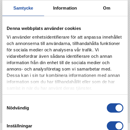
Klicka här för att teckna abonnemang hos NT!
Samtycke
Information
Om
Klicka här för att teckna abonnemang hos
Sportexpressen!
Denna webbplats använder cookies
Jimmy Åkesson
jimmy.a.akesson@gmail.com
Vi använder enhetsidentifierare för att anpassa innehållet
och annonserna till användarna, tillhandahålla funktioner
för sociala medier och analysera vår trafik. Vi
vidarebefordrar även sådana identifierare och annan
TILLBAKA
information från din enhet till de sociala medier och
annons- och analysföretag som vi samarbetar med.
Dessa kan i sin tur kombinera informationen med annan
information som du har tillhandahållit eller som de har
samlat in när du har använt deras tjänster.
Samtyckesval
Nödvändig
Inställningar