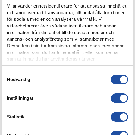
Vi använder enhetsidentifierare för att anpassa innehållet
och annonserna till användarna, tillhandahålla funktioner
för sociala medier och analysera vår trafik. Vi
8 AUGUSTI, 2026
vidarebefordrar även sådana identifierare och annan
IFK-TRUPPEN MOT IK BRAGE
information från din enhet till de sociala medier och
annons- och analysföretag som vi samarbetar med.
Dessa kan i sin tur kombinera informationen med annan
information som du har tillhandahållit eller som de har
samlat in när du har använt deras tjänster.
Samtyckesval
Nödvändig
Inställningar
7 AUGUSTI, 2026
Statistik
ELIAS JEMALS BÄSTA TID PÅ KANTEN – “BARNDOMSDRÖM
ATT FÅ SPELA SÅ HÄR”