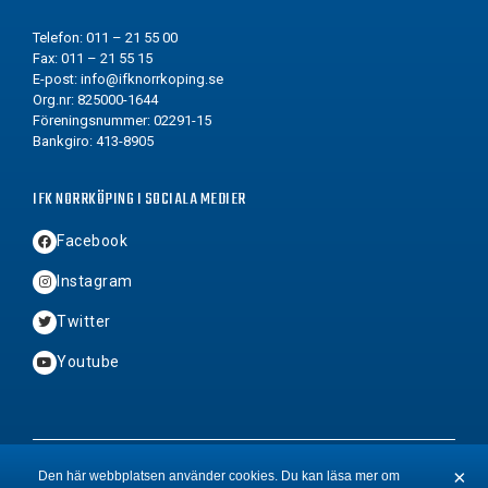
Telefon: 011 – 21 55 00
Fax: 011 – 21 55 15
E-post:
info@ifknorrkoping.se
Org.nr: 825000-1644
Föreningsnummer: 02291-15
Bankgiro: 413-8905
IFK NORRKÖPING I SOCIALA MEDIER
Facebook
Instagram
Twitter
Youtube
2026 © Copyright IFK Norrköping FK
×
Den här webbplatsen använder cookies. Du kan läsa mer om