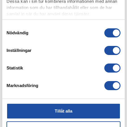
Dessa kan i sin tur kombinera informationen med annan
information som du har tillhandahållit eller som de har
samlat in när du har använt deras tjänster.
Samtyckesval
Nödvändig
Inställningar
Statistik
4 AUGUSTI, 2026
FARTFYLLD OCH TÄT MATCH I LIGACUPEN – KYLIAN
NÄTADE MOT DJURGÅRDEN
Marknadsföring
Tillåt alla