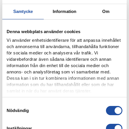
NYHETER
Samtycke
Information
Om
Denna webbplats använder cookies
Vi använder enhetsidentifierare för att anpassa innehållet
och annonserna till användarna, tillhandahålla funktioner
för sociala medier och analysera vår trafik. Vi
vidarebefordrar även sådana identifierare och annan
information från din enhet till de sociala medier och
annons- och analysföretag som vi samarbetar med.
Dessa kan i sin tur kombinera informationen med annan
information som du har tillhandahållit eller som de har
8 AUGUSTI, 2026
samlat in när du har använt deras tjänster.
IFK-TRUPPEN MOT IK BRAGE
Samtyckesval
Nödvändig
Inställningar