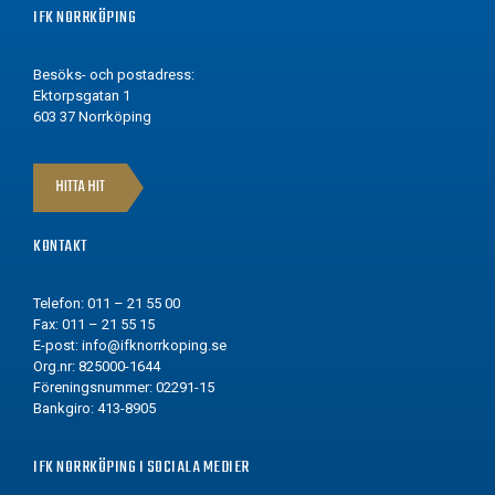
IFK NORRKÖPING
Besöks- och postadress:
Ektorpsgatan 1
603 37 Norrköping
HITTA HIT
KONTAKT
Telefon: 011 – 21 55 00
Fax: 011 – 21 55 15
E-post:
info@ifknorrkoping.se
Org.nr: 825000-1644
Föreningsnummer: 02291-15
Bankgiro: 413-8905
IFK NORRKÖPING I SOCIALA MEDIER