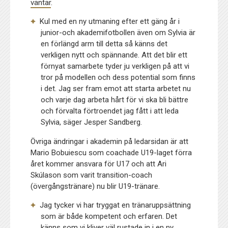
väntar
.
Kul med en ny utmaning efter ett gäng år i
junior-och akademifotbollen även om Sylvia är
en förlängd arm till detta så känns det
verkligen nytt och spännande. Att det blir ett
förnyat samarbete tyder ju verkligen på att vi
tror på modellen och dess potential som finns
i det. Jag ser fram emot att starta arbetet nu
och varje dag arbeta hårt för vi ska bli bättre
och förvalta förtroendet jag fått i att leda
Sylvia, säger Jesper Sandberg.
Övriga ändringar i akademin på ledarsidan är att
Mario Bobuiescu som coachade U19-laget förra
året kommer ansvara för U17 och att Ari
Skúlason som varit transition-coach
(övergångstränare) nu blir U19-tränare.
Jag tycker vi har tryggat en tränaruppsättning
som är både kompetent och erfaren. Det
känns som vi kliver väl rustade in i en ny