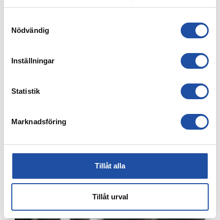
4 AUGUSTI, 2026
Samtyckesval
ÅRSKORTARE: HÄMTA UT ERA KAMRATBILJETTER!
Nödvändig
Inställningar
Statistik
Marknadsföring
Tillåt alla
3 AUGUSTI, 2026
FREJA LINDWALL LÅNAS UT TILL HUSQVARNA FF
Tillåt urval