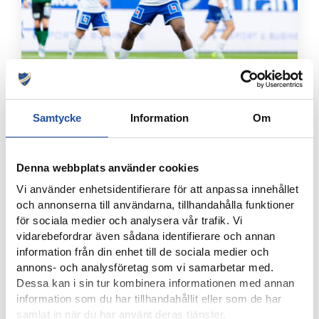
4 AUGUSTI, 2026
FARTFYLLD OCH TÄT MATCH I LIGACUPEN – KYLIAN
Samtycke
Information
Om
NÄTADE MOT DJURGÅRDEN
Denna webbplats använder cookies
Vi använder enhetsidentifierare för att anpassa innehållet
och annonserna till användarna, tillhandahålla funktioner
för sociala medier och analysera vår trafik. Vi
vidarebefordrar även sådana identifierare och annan
information från din enhet till de sociala medier och
annons- och analysföretag som vi samarbetar med.
Dessa kan i sin tur kombinera informationen med annan
information som du har tillhandahållit eller som de har
samlat in när du har använt deras tjänster.