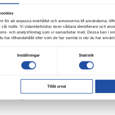
seendeväckande övergångarna under sommarfönstret när man lån
cookies
 30 mål/39 insläppta | 8 – 2 – 13
e för att anpassa innehållet och annonserna till användarna, tillh
vår trafik. Vi vidarebefordrar även sådana identifierare och anna
7 mål
nnons- och analysföretag som vi samarbetar med. Dessa kan i sin
har tillhandahållit eller som de har samlat in när du har använt 
el Leach Holm 6 assist
Inställningar
Statistik
enskan omgång 24, lördag 23/9 klockan 17.30, Platinumcars
u här!
Teckna abonnemang hos discovery+ via denna länk och stötta sa
Tillåt urval
på Drottninggatan 60 – boka ditt bord på nummer 011 – 105 107