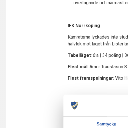
övertagande och närmast e
IFK Norrköping
Kamraterna lyckades inte studs
halvlek mot laget från Listerla
Tabelläget
: 6:a | 34 poäng | 
Flest mål
: Arnor Traustason 8
Flest framspelningar
: Vito 
BP
Brommapojkarna startade säson
På senaste tid har det blivit fä
Samtycke