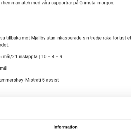
n hemmamatch med våra supportrar på Grimsta imorgon.
a tillbaka mot Mjällby utan inkasserade sin tredje raka förlust e
ndet.
36 mål/31 insläppta | 10 – 4 – 9
 mål
Hammershøy-Mistrati 5 assist
gen starkt efter sin tuffa inledning och slog bland annat IFK me
rre poäng och BP har likt IFK tre raka förluster.
Information