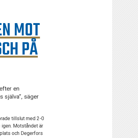
EN MOT
SCH PÅ
efter en
s själva”, säger
orade tillslut med 2-0
g igen. Motståndet är
lplats och Degerfors