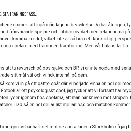
 SISTA TRÄNINGSPASS…
chen kommer tätt inpå måndagens besvikelse. Vi har återigen, tyvä
med frånvarande spelare och jobbar mycket med relationerna på 
höver komma in i det, vilket inte är så bra i ett kortsiktigt perspe
 unga spelare med framtiden framför sig. Men vår balans tar lite s
s att ta revansch på oss själva och BP, vi är inte nöjda med sen
ade sitt mål väl och vi fick inte hål på dem.
så kom vi in på ett bättre spår där vi började vinna en hel del m
 Fotboll är ett psykologiskt spel, jag tycker att vi fortsatt har my
eten lyser igenom hos spelarna, att man har kniven mot strupen. 
matcher i rad så en hel del är likt mellan oss och matchen komme
öd imorgon, vi har haft det mot de andra lagen i Stockholm så jag ho