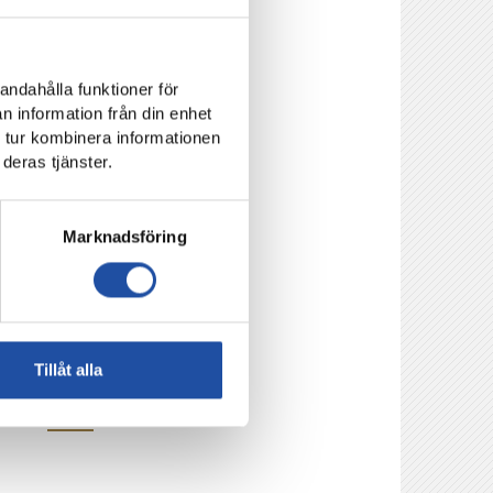
ade in Djurgårdens
andahålla funktioner för
n information från din enhet
 tur kombinera informationen
deras tjänster.
Marknadsföring
 Arena.
mtidigt IFK
Tillåt alla
 eller
online
.