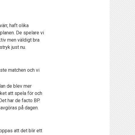
rr, haft olika
planen. De spelare vi
ktiv men väldigt bra
tryk just nu.
aste matchen och vi
edan de blev mer
cket att spela för och
Det har de facto BP.
r avgöras på dagen.
ppas att det blir ett