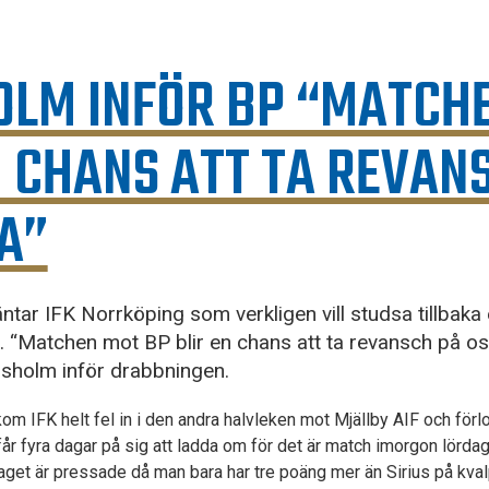
OLM INFÖR BP “MATCH
N CHANS ATT TA REVAN
A”
ar IFK Norrköping som verkligen vill studsa tillbaka 
r. “Matchen mot BP blir en chans att ta revansch på os
sholm inför drabbningen.
kom IFK helt fel in i den andra halvleken mot Mjällby AIF och förl
år fyra dagar på sig att ladda om för det är match imorgon lörda
et är pressade då man bara har tre poäng mer än Sirius på kva