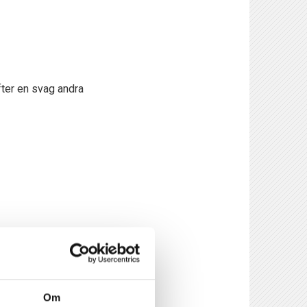
fter en svag andra
d 2-0 på bortaplan.
Om