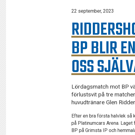
KONTAKT
22 september, 2023
125-IFKARE
RIDDERSH
BP BLIR E
OSS SJÄLV
Lördagsmatch mot BP vänt
förlustsvit på tre matche
huvudtränare Glen Ridder
Efter en bra första halvlek så 
på Platinumcars Arena. Laget f
BP på Grimsta IP och hemmalag