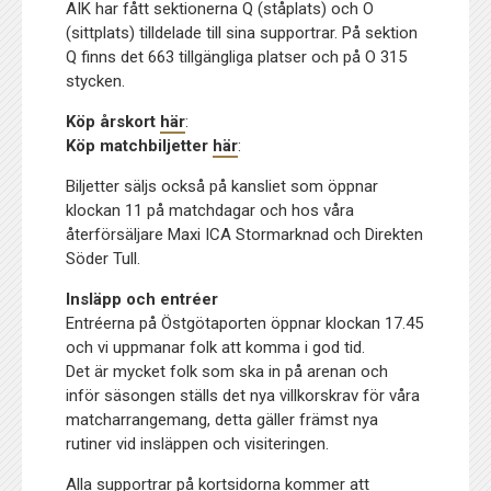
AIK har fått sektionerna Q (ståplats) och O
(sittplats) tilldelade till sina supportrar. På sektion
Q finns det 663 tillgängliga platser och på O 315
stycken.
Köp årskort
här
:
Köp matchbiljetter
här
:
Biljetter säljs också på kansliet som öppnar
klockan 11 på matchdagar och hos våra
återförsäljare Maxi ICA Stormarknad och Direkten
Söder Tull.
Insläpp och entréer
Entréerna på Östgötaporten öppnar klockan 17.45
och vi uppmanar folk att komma i god tid.
Det är mycket folk som ska in på arenan och
inför säsongen ställs det nya villkorskrav för våra
matcharrangemang, detta gäller främst nya
rutiner vid insläppen och visiteringen.
Alla supportrar på kortsidorna kommer att