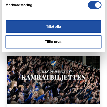
Marknadsföring
Tillåt alla
4 AUGUSTI, 2026
FARTFYLLD OCH TÄT MATCH I LIGACUPEN – KYLIAN
NÄTADE MOT DJURGÅRDEN
Tillåt urval