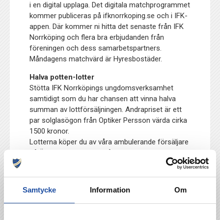
i en digital upplaga. Det digitala matchprogrammet
kommer publiceras på ifknorrkoping.se och i IFK-
appen. Där kommer ni hitta det senaste från IFK
Norrköping och flera bra erbjudanden från
föreningen och dess samarbetspartners.
Måndagens matchvärd är Hyresbostäder.
Halva potten-lotter
Stötta IFK Norrköpings ungdomsverksamhet
samtidigt som du har chansen att vinna halva
summan av lottförsäljningen. Andrapriset är ett
par solglasögon från Optiker Persson värda cirka
1500 kronor.
Lotterna köper du av våra ambulerande försäljare
på Östgötaporten eller på kansliet.
Allsvenskan omgång 2
IFK Norrköping–AIK
Samtycke
Information
Om
Östgötaporten
Måndagen den 8/4 klockan 19.00