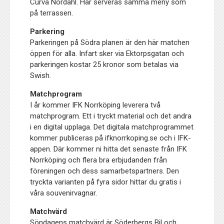
Curva Nordahl. Här serveras samma meny som
på terrassen.
Parkering
Parkeringen på Södra planen är den här matchen
öppen för alla. Infart sker via Ektorpsgatan och
parkeringen kostar 25 kronor som betalas via
Swish.
Matchprogram
I år kommer IFK Norrköping leverera två
matchprogram. Ett i tryckt material och det andra
i en digital upplaga. Det digitala matchprogrammet
kommer publiceras på ifknorrkoping.se och i IFK-
appen. Där kommer ni hitta det senaste från IFK
Norrköping och flera bra erbjudanden från
föreningen och dess samarbetspartners. Den
tryckta varianten på fyra sidor hittar du gratis i
våra souvenirvagnar.
Matchvärd
Söndagens matchvärd är
Söderbergs Bil
och