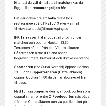
Efter att du valt din biljett till matchen kan du
lägga till en
restaurangbiljett
här.
Det går också bra att
boka
direkt hos
restaurangen på 011-215513 eller via mail
till
kicki.stenback@ifknorrkoping.se
IFK Terrassen
håller öppet inför och under
matchen och öppnar klockan 13.30.
Terrassen når du från den Västra läktaren.
På terrassen hittar du bland annat
högrevsburgare, bratwurst och dryckesservering.
Sportbaren
(för Curva Nordahl) öppnar klockan
13.30 och
Supporterbaren
(Östra läktaren)
öppnar klockan 14.00 då den är abonnerad fram
till dess.
Nytt för säsongen
är den nya foodcourten som
öppnat innanför entré 2.
Foodcourten
nås både
från den Östra läktaren och via publikdäcket på