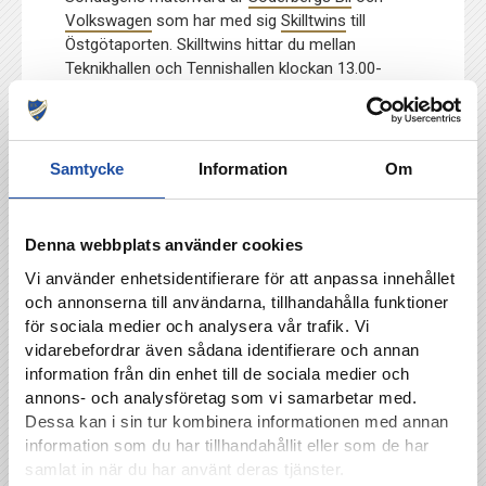
Volkswagen
som har med sig
Skilltwins
till
Östgötaporten. Skilltwins hittar du mellan
Teknikhallen och Tennishallen klockan 13.00-
15.00.
Halva potten-lotter
Stötta IFK Norrköpings ungdomsverksamhet
Samtycke
Information
Om
samtidigt som du har chansen att vinna halva
summan av lottförsäljningen. Andrapriset är ett
par solglasögon från Optiker Persson värda cirka
Denna webbplats använder cookies
1500 kronor. Lotterna köper du av våra
ambulerande försäljare på Östgötaporten eller på
Vi använder enhetsidentifierare för att anpassa innehållet
kansliet.
och annonserna till användarna, tillhandahålla funktioner
för sociala medier och analysera vår trafik. Vi
Allsvenskan omgång 21
vidarebefordrar även sådana identifierare och annan
IFK Norrköping–Helsingborgs IF
information från din enhet till de sociala medier och
Östgötaporten
annons- och analysföretag som vi samarbetar med.
Söndagen den 25/8 klockan 15.00
Dessa kan i sin tur kombinera informationen med annan
information som du har tillhandahållit eller som de har
samlat in när du har använt deras tjänster.