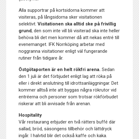
Alla supportrar på kortsidorna kommer att
visiteras, på långsidorna sker visitationen
selektivt.
Visitationen ska alltid ske på frivillig
grund
, den som inte vill bli visiterad ska inte heller
behöva bli det men kommer då att nekas entré till
evenemanget. IFK Norrköping arbetar med
noggranna visitationer enligt väl fungerande
rutiner från tidigare år.
Östgötaporten är en helt rökfri arena.
Sedan
den 1 juli är det förbjudet enligt lag att röka på
eller i direkt anslutning till idrottsanläggningar. Det
kommer alltså inte att byggas några rökrutor vid
entréerna och personer som trotsar rökförbudet
riskerar att bli avvisade från arenan.
Hospitality
Vår restaurang erbjuder en två rätters buffé där
sallad, bröd, säsongens tillbehör och lättdryck
ingår. I halvtid blir det också kaffe och kaka.