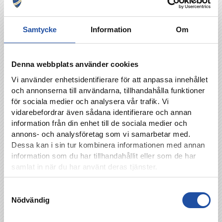
Samtycke
Information
Om
Matchprogram
Denna webbplats använder cookies
Till den här matchen släpps ett tryckt program på
fyra sidor som du hittar gratis i våra
Vi använder enhetsidentifierare för att anpassa innehållet
souvenirvagnar. Det kommer även finnas
och annonserna till användarna, tillhandahålla funktioner
tillgängligt i digital form. Länken hittar du på
för sociala medier och analysera vår trafik. Vi
hemsidan.
vidarebefordrar även sådana identifierare och annan
information från din enhet till de sociala medier och
annons- och analysföretag som vi samarbetar med.
Dessa kan i sin tur kombinera informationen med annan
Matchvärd
information som du har tillhandahållit eller som de har
Mitt i Kolmårdens trolska urskog ligger en
samlat in när du har använt deras tjänster.
nationalromantisk villa ritad av Ferdinand Boberg
1909. Välkommen till en magisk plats som
erbjuder dig unika stunder för möten, avkoppling
Samtyckesval
Nödvändig
och oförglömliga minnen. Med ett geografiskt
gynnsamt läge – 90 minuter från Stockholm, 15