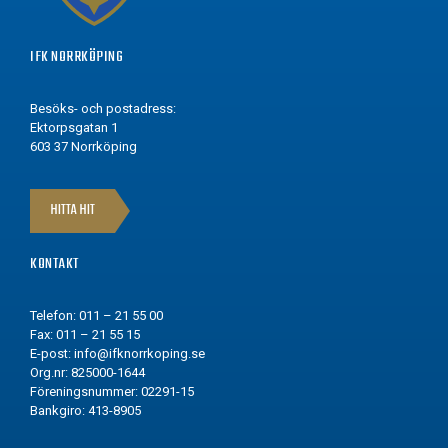
IFK NORRKÖPING
Besöks- och postadress:
Ektorpsgatan 1
603 37 Norrköping
HITTA HIT
KONTAKT
Telefon: 011 – 21 55 00
Fax: 011 – 21 55 15
E-post:
info@ifknorrkoping.se
Org.nr: 825000-1644
Föreningsnummer: 02291-15
Bankgiro: 413-8905