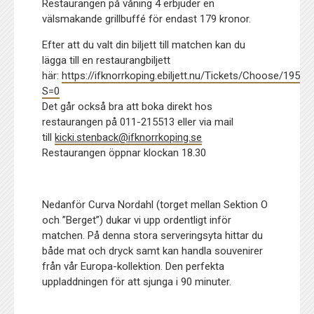
Restaurangen på våning 4 erbjuder en
välsmakande grillbuffé för endast 179 kronor.
Efter att du valt din biljett till matchen kan du
lägga till en restaurangbiljett
här:
https://ifknorrkoping.ebiljett.nu/Tickets/Choose/195?
S=0
Det går också bra att boka direkt hos
restaurangen på 011-215513 eller via mail
till
kicki.stenback@ifknorrkoping.se
Restaurangen öppnar klockan 18.30
Nedanför Curva Nordahl (torget mellan Sektion O
och ”Berget”) dukar vi upp ordentligt inför
matchen. På denna stora serveringsyta hittar du
både mat och dryck samt kan handla souvenirer
från vår Europa-kollektion. Den perfekta
uppladdningen för att sjunga i 90 minuter.