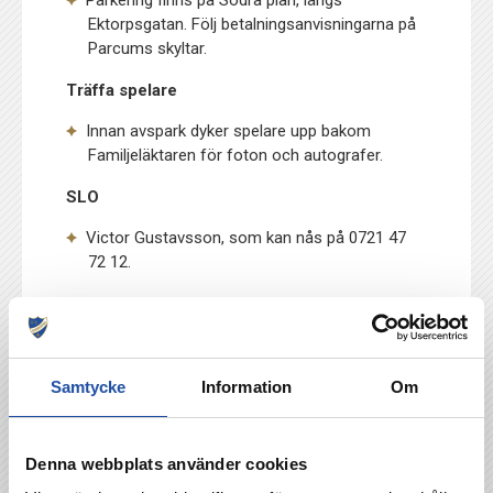
Parkering finns på Södra plan, längs
Ektorpsgatan. Följ betalningsanvisningarna på
Parcums skyltar.
Träffa spelare
Innan avspark dyker spelare upp bakom
Familjeläktaren för foton och autografer.
SLO
Victor Gustavsson, som kan nås på 0721 47
72 12.
Bortasupportrar
Entré 3 gäller på Parken.
Stötta IFK när du tecknar TV4
Samtycke
Information
Om
Kan du inte vara på plats? Se matchen på TV4,
och glöm inte att stötta IFK Norrköping när du
Denna webbplats använder cookies
tecknar ditt abonnemang.
Klicka här!