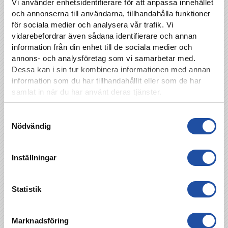
Vi använder enhetsidentifierare för att anpassa innehållet
Res med Östgötatrafiken
och annonserna till användarna, tillhandahålla funktioner
för sociala medier och analysera vår trafik. Vi
Res smart och hållbart med
Östgötatrafiken
till
vidarebefordrar även sådana identifierare och annan
matchen.
information från din enhet till de sociala medier och
annons- och analysföretag som vi samarbetar med.
Matchvärd: Reliwe
Dessa kan i sin tur kombinera informationen med annan
information som du har tillhandahållit eller som de har
samlat in när du har använt deras tjänster.
Samtyckesval
Nödvändig
Inställningar
Statistik
TILLBAKA
Marknadsföring