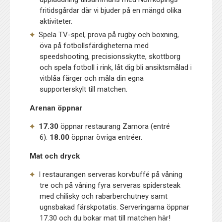
fritidsgårdar där vi bjuder på en mängd olika
aktiviteter.
Spela TV-spel, prova på rugby och boxning,
öva på fotbollsfärdigheterna med
speedshooting, precisionsskytte, skottborg
och spela fotboll i rink, låt dig bli ansiktsmålad i
vitblåa färger och måla din egna
supporterskylt till matchen.
Arenan öppnar
17.30
öppnar restaurang Zamora (entré
6).
18.00
öppnar övriga entréer.
Mat och dryck
I restaurangen serveras korvbuffé på våning
tre och på våning fyra serveras spidersteak
med chilisky och rabarberchutney samt
ugnsbakad färskpotatis. Serveringarna öppnar
17.30 och du bokar mat till matchen
här
!