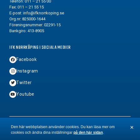
Telefon: 011 – 21 55 00
Fax: 011 – 21 55 15
E-post:
info@ifknorrkoping.se
Org.nr: 825000-1644
Föreningsnummer: 02291-15
Bankgiro: 413-8905
IFK NORRKÖPING I SOCIALA MEDIER
Facebook
Instagram
Twitter
Youtube
2026 © Copyright IFK Norrköping FK
×
Den här webbplatsen använder cookies. Du kan läsa mer om
cookies och ändra dina inställningar
på den här sidan
.
St
BYN
&
Hamrén