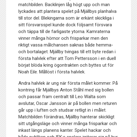
matchbilden. Backlinjen låg högt upp och man
lyckades att plantera spelet på Mjällbys planhalva
till stor del. Blekingarna som är erkänt skickliga i
sitt försvarsspel kunde dock följsamt försvara
och täppa till de farligaste ytorna. Kamraterna
vinner många hörnor och frisparkar men den
riktigt vassa målchansen saknas både hemma-
och bortalaget. Mjällby tvingas till ett byte redan i
första halvlek efter att Tom Pettersson i en duell
börjat blöda kring ögontrakten och byttes ut för
Noah Eile. Mållöst i första halvlek.
Andra halvlek är ung när första målet kommer. På
kontring får Mjällbys Anton Ståhl med sig bollen
och passar fram centralt till Leo Walta som
avslutar, Oscar Jansson är på bollen men returen
går upp i luften och studsar retligt in i målet.
Matchbilden förändras, Mjällby hanterar skickligt
sitt utgångsläge och vinner många frisparkar och
inkast längs planens kanter. Spelet hackar och
både publiken och IFK:s spelare irriterar sig på hur