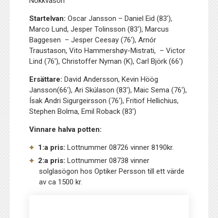
Nökkvason
Startelvan:
Oscar Jansson – Daniel Eid (83′),
Marco Lund, Jesper Tolinsson (83′), Marcus
Baggesen – Jesper Ceesay (76′), Arnór
Traustason, Vito Hammershøy-Mistrati, – Victor
Lind (76′), Christoffer Nyman (K), Carl Björk (66′)
Ersättare:
David Andersson, Kevin Höög
Jansson(66′), Ari Skúlason (83′), Maic Sema (76′),
Ísak Andri Sigurgeirsson (76′), Fritiof Hellichius,
Stephen Bolma, Emil Roback (83′)
Vinnare halva potten:
1:a pris:
Lottnummer 08726 vinner 8190kr.
2:a pris:
Lottnummer 08738 vinner
solglasögon hos Optiker Persson till ett värde
av ca 1500 kr.