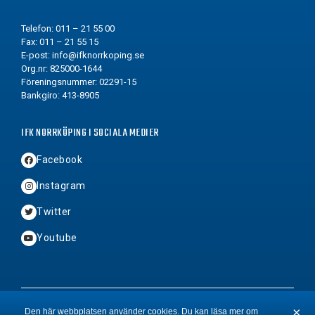
Telefon: 011 – 21 55 00
Fax: 011 – 21 55 15
E-post:
info@ifknorrkoping.se
Org.nr: 825000-1644
Föreningsnummer: 02291-15
Bankgiro: 413-8905
IFK NORRKÖPING I SOCIALA MEDIER
Facebook
Instagram
Twitter
Youtube
2026 © Copyright IFK Norrköping FK
×
Den här webbplatsen använder cookies. Du kan läsa mer om