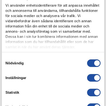
ÅRSKORTARE: HÄMTA UT ERA KAMRATBILJETTER!
Vi använder enhetsidentifierare för att anpassa innehållet
och annonserna till användarna, tillhandahålla funktioner
för sociala medier och analysera vår trafik. Vi
vidarebefordrar även sådana identifierare och annan
information från din enhet till de sociala medier och
annons- och analysföretag som vi samarbetar med.
Dessa kan i sin tur kombinera informationen med annan
information som du har tillhandahållit eller som de har
samlat in när du har använt deras tjänster.
Samtyckesval
Nödvändig
3 AUGUSTI, 2026
FREJA LINDWALL LÅNAS UT TILL HUSQVARNA FF
Inställningar
Statistik