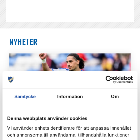
NYHETER
Samtycke
Information
Om
Denna webbplats använder cookies
7 AUGUSTI, 2026
Vi använder enhetsidentifierare för att anpassa innehållet
ELIAS JEMALS BÄSTA TID PÅ KANTEN – “BARNDOMSDRÖM
och annonserna till användarna, tillhandahålla funktioner