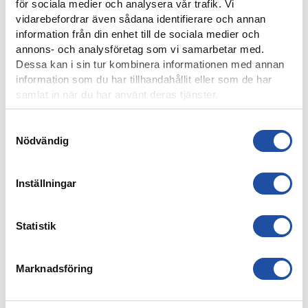
ATT FÅ SPELA SÅ HÄR”
för sociala medier och analysera vår trafik. Vi
vidarebefordrar även sådana identifierare och annan
information från din enhet till de sociala medier och
annons- och analysföretag som vi samarbetar med.
Dessa kan i sin tur kombinera informationen med annan
information som du har tillhandahållit eller som de har
samlat in när du har använt deras tjänster.
Samtyckesval
Nödvändig
Inställningar
7 AUGUSTI, 2026
PUBLIKINFORMATION: IFK NORRKÖPING-IK BRAGE
Statistik
Marknadsföring