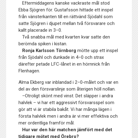
Eftermiddagens kanske vackraste mål stod
Ebba Sjögren för. Gustafsson hittade ett inspel
från vänsterkanten till en rättvänd Sjödahl som
satte Sjögren i djupet mellan två försvarare och
kallt placerade in 3–0.
Två snabba mål med kvarten kvar satte den
berömda spiken i kistan.
Ronja Karlsson Törnborg
mötte upp ett inspel
från Sjödahl och dunkade in 4–0 och strax
därefter petade LFC-lånet in en hörnnick från
Flenhagen.
Alma Ekberg var inblandad i 2–0-målet och var en
del av den försvarslinje som återigen höll nollan.
–Otroligt skönt med vinst. Det släpper i andra
halvlek – vi har ett aggressivt försvarsspel som
gör att vi är stabila bakåt. Vi har många lägen i
första halvlek men i andra är vi mer effektiva och
mer ordentliga framför mål.
Hur var den här matchen jämfört med det
tidigare mötet med Örebro?