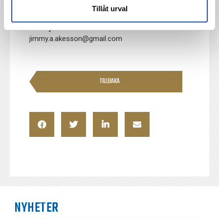
Tillåt urval
Ej använda ersättare
: 31. Tilda Lundström
Jimmy Åkesson
jimmy.a.akesson@gmail.com
TILLBAKA
NYHETER