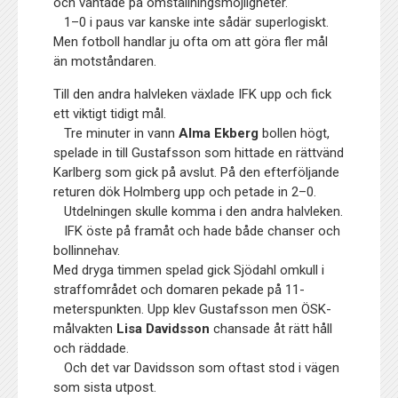
och väntade på omställningsmöjligheter.
1–0 i paus var kanske inte sådär superlogiskt.
Men fotboll handlar ju ofta om att göra fler mål
än motståndaren.
Till den andra halvleken växlade IFK upp och fick
ett viktigt tidigt mål.
Tre minuter in vann
Alma Ekberg
bollen högt,
spelade in till Gustafsson som hittade en rättvänd
Karlberg som gick på avslut. På den efterföljande
returen dök Holmberg upp och petade in 2–0.
Utdelningen skulle komma i den andra halvleken.
IFK öste på framåt och hade både chanser och
bollinnehav.
Med dryga timmen spelad gick Sjödahl omkull i
straffområdet och domaren pekade på 11-
meterspunkten. Upp klev Gustafsson men ÖSK-
målvakten
Lisa Davidsson
chansade åt rätt håll
och räddade.
Och det var Davidsson som oftast stod i vägen
som sista utpost.