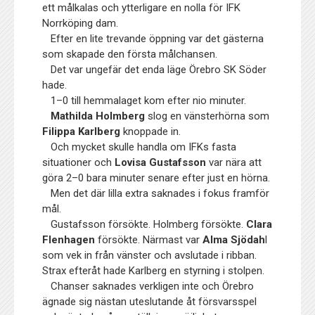
ett målkalas och ytterligare en nolla för IFK
Norrköping dam.
Efter en lite trevande öppning var det gästerna
som skapade den första målchansen.
Det var ungefär det enda läge Örebro SK Söder
hade.
1–0 till hemmalaget kom efter nio minuter.
Mathilda Holmberg
slog en vänsterhörna som
Filippa Karlberg
knoppade in.
Och mycket skulle handla om IFKs fasta
situationer och
Lovisa Gustafsson
var nära att
göra 2–0 bara minuter senare efter just en hörna.
Men det där lilla extra saknades i fokus framför
mål.
Gustafsson försökte. Holmberg försökte.
Clara
Flenhagen
försökte. Närmast var
Alma Sjödah
l
som vek in från vänster och avslutade i ribban.
Strax efteråt hade Karlberg en styrning i stolpen.
Chanser saknades verkligen inte och Örebro
ägnade sig nästan uteslutande åt försvarsspel