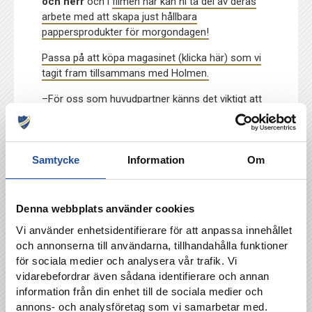
och herr
och i
filmen här kan ni ta del av deras
arbete med att skapa just hållbara
pappersprodukter för morgondagen!
Passa på att köpa magasinet (klicka här) som vi
tagit fram tillsammans med Holmen.
–För oss som huvudpartner känns det viktigt att
kunna stötta klubben på flera olika vis. Samtidigt
som vi bidrar till den långsiktiga utvecklingen av
ungdomsverksamheten och seniorlagen, och inte
Samtycke
Information
Om
minst ett ökat samhällsengagemang, så är det kul
att även kunna bidra med en hållbar och
klimatsmart pappersprodukt, säger André
Skagervik, Marketing & Communications Director
Denna webbplats använder cookies
på Holmen Paper.
Vi använder enhetsidentifierare för att anpassa innehållet
och annonserna till användarna, tillhandahålla funktioner
Hör vad Mathilda Holmberg och Alma Ekberg
för sociala medier och analysera vår trafik. Vi
säger om matchen här
.
vidarebefordrar även sådana identifierare och annan
Matchfakta
information från din enhet till de sociala medier och
IFK Norrköping–Örebro SK Söder 5–0 (1–0)
annons- och analysföretag som vi samarbetar med.