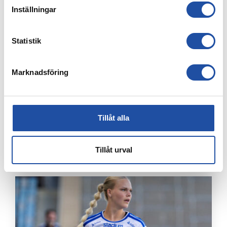
Inställningar
Statistik
Marknadsföring
Tillåt alla
4 AUGUSTI, 2026
ÅRSKORTARE: HÄMTA UT ERA KAMRATBILJETTER!
Tillåt urval