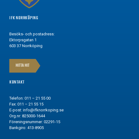
IFK NORRKÖPING
Besöks- och postadress:
Ektorpsgatan 1
603 37 Norrköping
HITTA HIT
KONTAKT
Telefon: 011 – 21 55 00
Fax: 011 – 21 55 15
E-post:
info@ifknorrkoping.se
Org.nr: 825000-1644
Föreningsnummer: 02291-15
Bankgiro: 413-8905