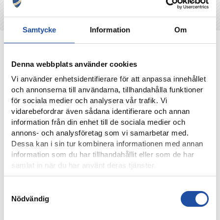
Samtycke
Information
Om
NYHETER
Denna webbplats använder cookies
Vi använder enhetsidentifierare för att anpassa innehållet
och annonserna till användarna, tillhandahålla funktioner
för sociala medier och analysera vår trafik. Vi
vidarebefordrar även sådana identifierare och annan
information från din enhet till de sociala medier och
annons- och analysföretag som vi samarbetar med.
Dessa kan i sin tur kombinera informationen med annan
information som du har tillhandahållit eller som de har
samlat in när du har använt deras tjänster.
4 AUGUSTI, 2026
Samtyckesval
FARTFYLLD OCH TÄT MATCH I LIGACUPEN – KYLIAN
Nödvändig
NÄTADE MOT DJURGÅRDEN