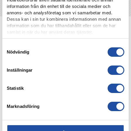
information från din enhet till de sociala medier och
annons- och analysföretag som vi samarbetar med.
Dessa kan i sin tur kombinera informationen med annan
NYHETER
information som du har tillhandahållit eller som de har
samlat in när du har använt deras tjänster.
Samtyckesval
Nödvändig
Inställningar
Statistik
Marknadsföring
4 AUGUSTI, 2026
FARTFYLLD OCH TÄT MATCH I LIGACUPEN – KYLIAN
NÄTADE MOT DJURGÅRDEN