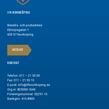
IFK NORRKÖPING
Besöks- och postadress:
Ektorpsgatan 1
603 37 Norrköping
HITTA HIT
KONTAKT
Telefon: 011 – 21 55 00
Fax: 011 – 21 55 15
E-post:
info@ifknorrkoping.se
Org.nr: 825000-1644
Föreningsnummer: 02291-15
Bankgiro: 413-8905