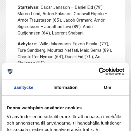
Startelvan:
Oscar Jansson – Daniel Eid (79′),
Marco Lund, Anton Eriksson, Godswill Ekpolo –
Arnór Traustason (65′), Jacob Ortmark, Arnór
Sigurdsson – Jonathan Levi (89′), Andri
Gudjohnsen (64′), Laorent Shabani.
Avbytare:
Wille Jakobsson, Egzon Binaku (79′),
Ture Sandberg, Mouttaz Neffati, Maic Sema (89′),
Christoffer Nyman (64′), Daniel Eid (71’), Ari
Skulason (65′).
Samtycke
Information
Om
TILLBAKA
Denna webbplats använder cookies
Vi använder enhetsidentifierare för att anpassa innehållet
och annonserna till användarna, tillhandahålla funktioner
för sociala medier och analysera vår trafik. Vi