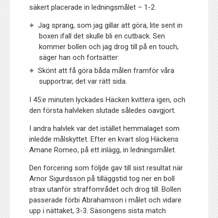
säkert placerade in ledningsmålet – 1-2.
Jag sprang, som jag gillar att göra, lite sent in
boxen ifall det skulle bli en cutback. Sen
kommer bollen och jag drog till på en touch,
säger han och fortsätter:
Skönt att få göra båda målen framför våra
supportrar, det var rätt sida.
I 45:e minuten lyckades Häcken kvittera igen, och
den första halvleken slutade således oavgjort.
I andra halvlek var det istället hemmalaget som
inledde målskyttet. Efter en kvart slog Häckens
Amane Romeo, på ett inlägg, in ledningsmålet.
Den forcering som följde gav till sist resultat när
Arnor Sigurdsson på tilläggstid tog ner en boll
strax utanför straffområdet och drog till. Bollen
passerade förbi Abrahamson i målet och vidare
upp i nättaket, 3-3. Säsongens sista match