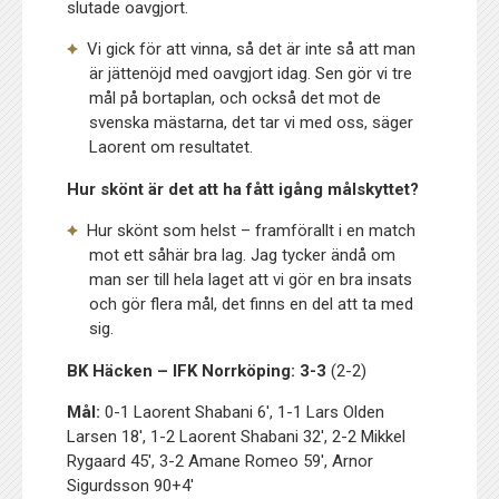
slutade oavgjort.
Vi gick för att vinna, så det är inte så att man
är jättenöjd med oavgjort idag. Sen gör vi tre
mål på bortaplan, och också det mot de
svenska mästarna, det tar vi med oss, säger
Laorent om resultatet.
Hur skönt är det att ha fått igång målskyttet?
Hur skönt som helst – framförallt i en match
mot ett såhär bra lag. Jag tycker ändå om
man ser till hela laget att vi gör en bra insats
och gör flera mål, det finns en del att ta med
sig.
BK Häcken – IFK Norrköping: 3-3
(2-2)
Mål:
0-1 Laorent Shabani 6′, 1-1 Lars Olden
Larsen 18′, 1-2 Laorent Shabani 32′, 2-2 Mikkel
Rygaard 45′, 3-2 Amane Romeo 59′, Arnor
Sigurdsson 90+4′