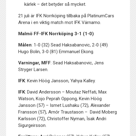
kärlek – det betyder så mycket.
21 juli är IFK Norrköping tillbaka på PlatinumCars
Arena i en viktig match mot IFK Värnamo.
Malmö FF-IFK Norrköping 3-1 (1-0)
Målen
: 1-0 (32) Sead Haksabanovic, 2-0 (49)
Hugo Bolin, 3-0 (81) Emmanuel Ekong.
Varningar, MFF
: Sead Haksabanovic, Jens
Stryger Larsen.
IFK
: Kevin Höög Jansson, Yahya Kalley.
IFK
: David Andersson – Moutaz Neffati, Max
Watson, Kojo Peprah Oppong, Kevin Höög
Jansson (57) – Ismet Lushaku (72), Alexander
Fransson (57), Arnór Traustason – David Moberg
Karlsson (72), Christoffer Nyman,
Ìsak Andri
Sigurgeirsson.