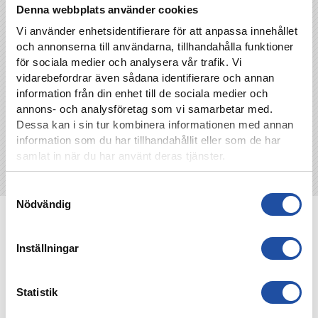
Denna webbplats använder cookies
Vi använder enhetsidentifierare för att anpassa innehållet
TILLBAKA
och annonserna till användarna, tillhandahålla funktioner
för sociala medier och analysera vår trafik. Vi
vidarebefordrar även sådana identifierare och annan
information från din enhet till de sociala medier och
annons- och analysföretag som vi samarbetar med.
Dessa kan i sin tur kombinera informationen med annan
information som du har tillhandahållit eller som de har
samlat in när du har använt deras tjänster.
Samtyckesval
Nödvändig
NYHETER
Inställningar
Statistik