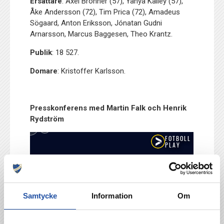
Ersättare
: Axel Brönner (57), Yahya Kalley (57),
Åke Andersson (72), Tim Prica (72), Amadeus
Sögaard, Anton Eriksson, Jónatan Gudni
Arnarsson, Marcus Baggesen, Theo Krantz.
Publik
: 18 527.
Domare
: Kristoffer Karlsson.
Presskonferens med Martin Falk och Henrik
Rydström
Samtycke
Information
Om