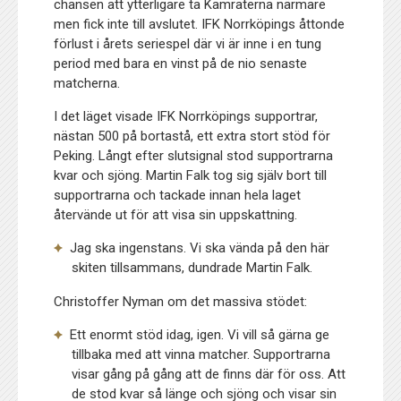
chansen att ytterligare ta Kamraterna närmare
men fick inte till avslutet. IFK Norrköpings åttonde
förlust i årets seriespel där vi är inne i en tung
period med bara en vinst på de nio senaste
matcherna.
I det läget visade IFK Norrköpings supportrar,
nästan 500 på bortastå, ett extra stort stöd för
Peking. Långt efter slutsignal stod supportrarna
kvar och sjöng. Martin Falk tog sig själv bort till
supportrarna och tackade innan hela laget
återvände ut för att visa sin uppskattning.
Jag ska ingenstans. Vi ska vända på den här
skiten tillsammans, dundrade Martin Falk.
Christoffer Nyman om det massiva stödet:
Ett enormt stöd idag, igen. Vi vill så gärna ge
tillbaka med att vinna matcher. Supportrarna
visar gång på gång att de finns där för oss. Att
de stod kvar så länge och sjöng och visar sin