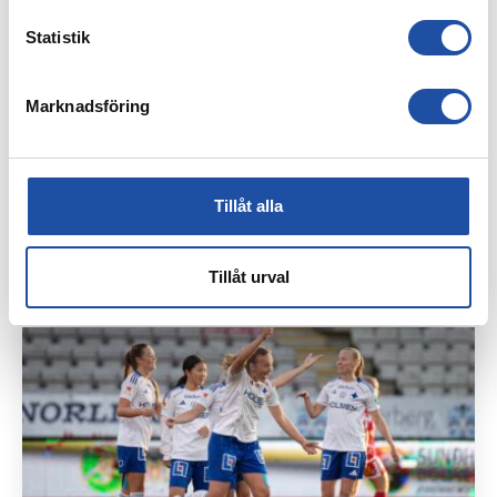
Statistik
Marknadsföring
Tillåt alla
20 OKTOBER, 2024
DAVID MOBERG KARLSSON: “JAG VILL UT OCH FRÄSA”
Tillåt urval