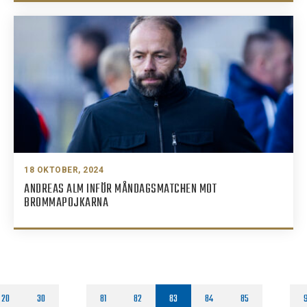
18 OKTOBER, 2024
ANDREAS ALM INFÖR MÅNDAGSMATCHEN MOT
BROMMAPOJKARNA
20
30
81
82
83
84
85