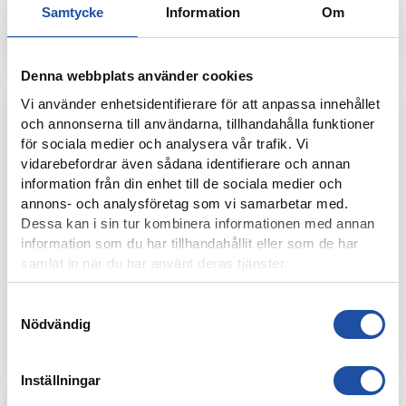
21 OKTOBER, 2024
Samtycke
Information
Om
IFK-TRUPPEN MOT IF BROMMAPOJKARNA
Denna webbplats använder cookies
Vi använder enhetsidentifierare för att anpassa innehållet
och annonserna till användarna, tillhandahålla funktioner
för sociala medier och analysera vår trafik. Vi
vidarebefordrar även sådana identifierare och annan
information från din enhet till de sociala medier och
annons- och analysföretag som vi samarbetar med.
Dessa kan i sin tur kombinera informationen med annan
information som du har tillhandahållit eller som de har
samlat in när du har använt deras tjänster.
21 OKTOBER, 2024
Samtyckesval
PUBLIKINFORMATION: IFK NORRKÖPING-IF
Nödvändig
BROMMAPOJKARNA
Inställningar