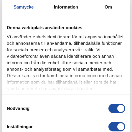
SUPPORTERINFORMATION: DJURGÅRDENS IF-IFK
Samtycke
Information
Om
NORRKÖPING
Denna webbplats använder cookies
Vi använder enhetsidentifierare för att anpassa innehållet
och annonserna till användarna, tillhandahålla funktioner
för sociala medier och analysera vår trafik. Vi
vidarebefordrar även sådana identifierare och annan
information från din enhet till de sociala medier och
annons- och analysföretag som vi samarbetar med.
Dessa kan i sin tur kombinera informationen med annan
information som du har tillhandahållit eller som de har
samlat in när du har använt deras tjänster.
27 JUNI, 2025
Samtyckesval
MOBERG KARLSSON: “INTE ALLS NÖJD, VILL GÖRA MÅL OCH
POÄNG VARJE MATCH”
Nödvändig
Inställningar