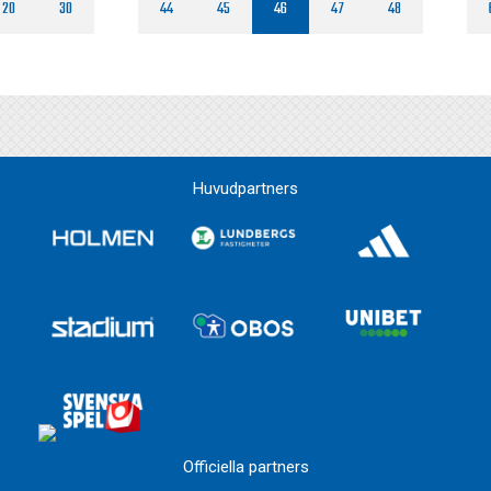
20
30
44
45
46
47
48
Huvudpartners
Officiella partners