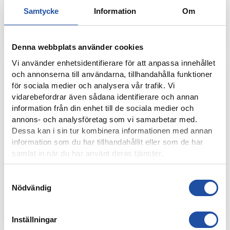
Samtycke
Information
Om
28 JUNI, 2026
IFK-TRUPPEN MOT NORRBY IF
Denna webbplats använder cookies
Vi använder enhetsidentifierare för att anpassa innehållet
och annonserna till användarna, tillhandahålla funktioner
för sociala medier och analysera vår trafik. Vi
vidarebefordrar även sådana identifierare och annan
information från din enhet till de sociala medier och
annons- och analysföretag som vi samarbetar med.
Dessa kan i sin tur kombinera informationen med annan
information som du har tillhandahållit eller som de har
samlat in när du har använt deras tjänster.
Samtyckesval
27 JUNI, 2026
Nödvändig
KAPTEN NYMAN: “LÅT OSS GÖRA EN FANTASTISK AVSLUTNING
TILLSAMMANS INFÖR UPPEHÅLLET.”
Inställningar