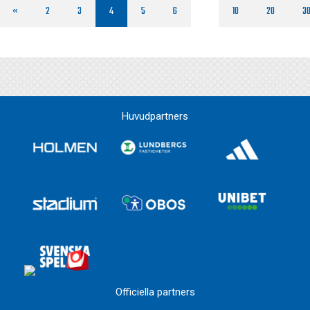
«
2
3
4
5
6
10
20
3
Huvudpartners
Officiella partners