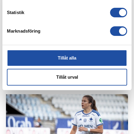
Statistik
Marknadsföring
Tillåt alla
26 JUNI, 2026
PUBLIKINFORMATION: IFK NORRKÖPING-NORRBY IF
Tillåt urval