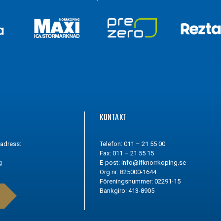
G
KONTAKT
tadress:
Telefon: 011 – 21 55 00
Fax: 011 – 21 55 15
g
E-post:
info@ifknorrkoping.se
Org.nr: 825000-1644
Föreningsnummer: 02291-15
Bankgiro: 413-8905