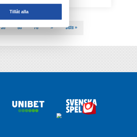
Tillåt alla
50
60
70
»
Sista »