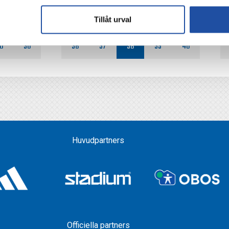
Tillåt urval
0
30
36
37
38
39
40
Huvudpartners
Officiella partners