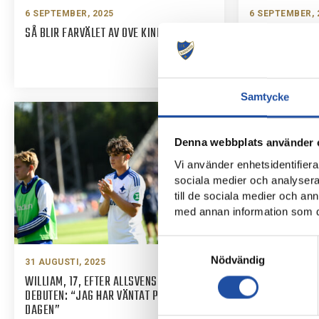
6 SEPTEMBER, 2025
6 SEPTEMBER, 
SÅ BLIR FARVÄLET AV OVE KINDVALL
DE LA HARPE I
KLUBBEN, KULT
SPELAR.”
Samtycke
Denna webbplats använder 
Vi använder enhetsidentifierar
sociala medier och analysera 
till de sociala medier och a
med annan information som du 
Samtyckesval
Nödvändig
31 AUGUSTI, 2025
31 AUGUSTI, 2
WILLIAM, 17, EFTER ALLSVENSKA
IFK-TRUPPEN M
DEBUTEN: “JAG HAR VÄNTAT PÅ DEN HÄR
DAGEN”