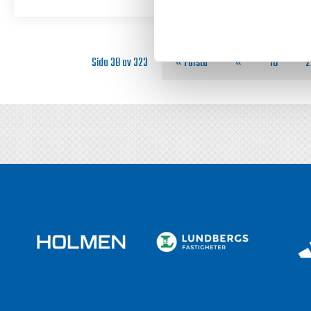
Sida 38 av 323
« Första
«
10
2