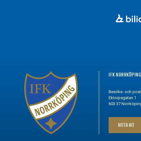
IFK NORRKÖPIN
Besöks- och pos
Ektorpsgatan 1
603 37 Norrköpin
HITTA HIT