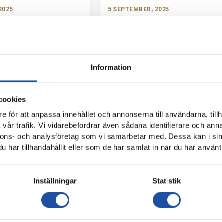
2025
5 SEPTEMBER, 2025
NFÖR BP: “JAG ÄLSKAR
PUBLIKINFO: IFK-BP
UREN OCH FOTBOLLEN VI
Information
cookies
e för att anpassa innehållet och annonserna till användarna, tillh
vår trafik. Vi vidarebefordrar även sådana identifierare och anna
nnons- och analysföretag som vi samarbetar med. Dessa kan i sin
har tillhandahållit eller som de har samlat in när du har använt 
Inställningar
Statistik
025
30 AUGUSTI, 2025
OT DJURGÅRDENS IF
FALK INFÖR DIF: “VI VILL FORTSÄTTA
TILLBAKA”