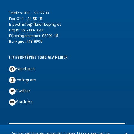
Telefon: 011 – 21 55 00
Fax: 011 – 21 55 15
E-post:
info@ifknorrkoping.se
Org.nr: 825000-1644
Föreningsnummer: 02291-15
Bankgiro: 413-8905
IFK NORRKÖPING I SOCIALA MEDIER
Facebook
Instagram
Twitter
Youtube
2026 © Copyright IFK Norrköping FK
×
Den här webbplatsen använder cookies. Du kan läsa mer om