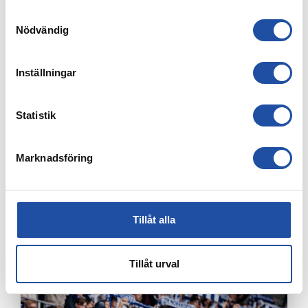
Samtyckesval
Nödvändig
Inställningar
Statistik
Marknadsföring
7 AUGUSTI, 2026
ELIAS JEMALS BÄSTA TID PÅ KANTEN – “BARNDOMSDRÖM
Tillåt alla
ATT FÅ SPELA SÅ HÄR”
Tillåt urval