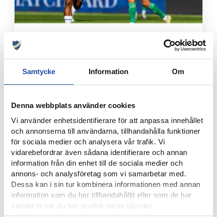
8 AUGUSTI, 2026
NOELS STORA SHOW I 3-0-SEGERN – “OTROLIG KÄNSLA
MED VÅRA FANS”
Samtycke
Information
Om
Denna webbplats använder cookies
Vi använder enhetsidentifierare för att anpassa innehållet
och annonserna till användarna, tillhandahålla funktioner
för sociala medier och analysera vår trafik. Vi
vidarebefordrar även sådana identifierare och annan
information från din enhet till de sociala medier och
annons- och analysföretag som vi samarbetar med.
Dessa kan i sin tur kombinera informationen med annan
information som du har tillhandahållit eller som de har
8 AUGUSTI, 2026
samlat in när du har använt deras tjänster.
IFK-TRUPPEN MOT IK BRAGE