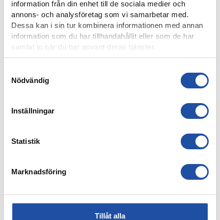
information från din enhet till de sociala medier och
annons- och analysföretag som vi samarbetar med.
Dessa kan i sin tur kombinera informationen med annan
information som du har tillhandahållit eller som de har
samlat in när du har använt deras tjänster.
Samtyckesval
Nödvändig
7 AUGUSTI, 2026
ELIAS JEMALS BÄSTA TID PÅ KANTEN – “BARNDOMSDRÖM
Inställningar
ATT FÅ SPELA SÅ HÄR”
Statistik
Marknadsföring
Tillåt alla