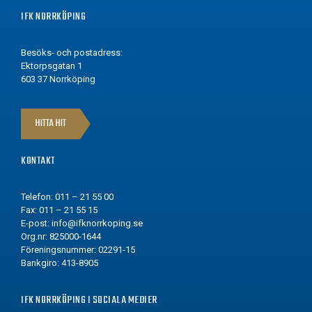
IFK NORRKÖPING
Besöks- och postadress:
Ektorpsgatan 1
603 37 Norrköping
HITTA HIT
KONTAKT
Telefon: 011 – 21 55 00
Fax: 011 – 21 55 15
E-post:
info@ifknorrkoping.se
Org.nr: 825000-1644
Föreningsnummer: 02291-15
Bankgiro: 413-8905
IFK NORRKÖPING I SOCIALA MEDIER