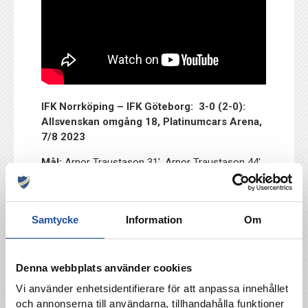
IFK Norrköping – IFK Göteborg: 3-0 (2-0):
Allsvenskan omgång 18, Platinumcars Arena,
7/8 2023
Mål:
Arnor Traustason 31′, Arnor Traustason 44′,
Laorent Shabani 77′
Startelvan:
Oscar Jansson – Daniel Eid, Marco
Lund, Niklas Gunnarsson, Yahya Kalley (46′) – Vito
Samtycke
Information
Om
Hammershöy-Mistrati (81′), Jacob Ortmark (67′),
Arnór Traustason – Maic Sema (67′), Totte
Nyman (81′), Victor Lind
Denna webbplats använder cookies
Vi använder enhetsidentifierare för att anpassa innehållet
Ersättare:
Wille Jakobsson, Noel Sernelius,
och annonserna till användarna, tillhandahålla funktioner
Marcus Baggessen(46′), Fritiof Hellichius, Laorent