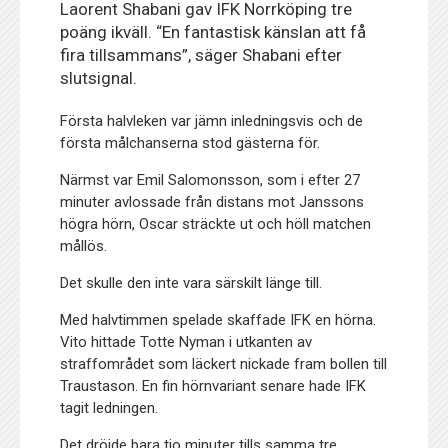
Laorent Shabani gav IFK Norrköping tre
poäng ikväll. “En fantastisk känslan att få
fira tillsammans”, säger Shabani efter
slutsignal.
Första halvleken var jämn inledningsvis och de
första målchanserna stod gästerna för.
Närmst var Emil Salomonsson, som i efter 27
minuter avlossade från distans mot Janssons
högra hörn, Oscar sträckte ut och höll matchen
mållös.
Det skulle den inte vara särskilt länge till.
Med halvtimmen spelade skaffade IFK en hörna.
Vito hittade Totte Nyman i utkanten av
straffområdet som läckert nickade fram bollen till
Traustason. En fin hörnvariant senare hade IFK
tagit ledningen.
Det dröjde bara tio minuter tills samma tre