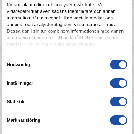
för sociala medier och analysera vår trafik. Vi
Shabani(67′), Jesper Ceesay (67′), Andri
vidarebefordrar även sådana identifierare och annan
Gudjohnsen (81′), Isak Andri Sigurgeirsson (81′)
information från din enhet till de sociala medier och
annons- och analysföretag som vi samarbetar med.
Dessa kan i sin tur kombinera informationen med annan
Vinnare halva potten:
information som du har tillhandahållit eller som de har
samlat in när du har använt deras tjänster.
1:a pris:
Lottnummer 15506
vinner 14 895 kr
2:a pris:
Lottnummer 18854 vinner
Samtyckesval
solglasögon hos Optiker Persson till ett värde
Nödvändig
av ca 1500 kr.
Inställningar
Statistik
TILLBAKA
Marknadsföring