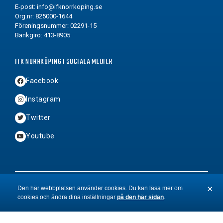
E-post:
info@ifknorrkoping.se
Org.nr: 825000-1644
Föreningsnummer: 02291-15
Bankgiro: 413-8905
IFK NORRKÖPING I SOCIALA MEDIER
Facebook
Instagram
Twitter
Youtube
2026 © Copyright IFK Norrköping FK
×
Den här webbplatsen använder cookies. Du kan läsa mer om
cookies och ändra dina inställningar
på den här sidan
.
St
BYN
&
Hamrén