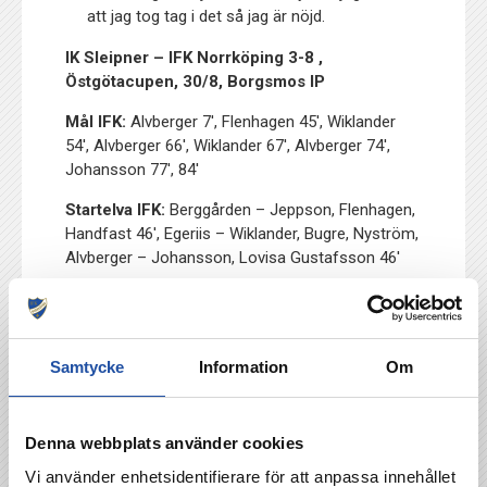
att jag tog tag i det så jag är nöjd.
IK Sleipner – IFK Norrköping 3-8 ,
Östgötacupen, 30/8, Borgsmos IP
Mål IFK:
Alvberger 7′, Flenhagen 45′, Wiklander
54′, Alvberger 66′, Wiklander 67′, Alvberger 74′,
Johansson 77′, 84′
Startelva IFK:
Berggården – Jeppson, Flenhagen,
Handfast 46′, Egeriis – Wiklander, Bugre, Nyström,
Alvberger – Johansson, Lovisa Gustafsson 46′
Avbytare:
Hjern, I. Cajlakovic 46′, Ravnell 46′,
Cato, Zomers
Samtycke
Information
Om
TILLBAKA
Denna webbplats använder cookies
Vi använder enhetsidentifierare för att anpassa innehållet