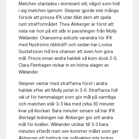
Matchen startades i dominant stil, något som höll
i sig matchen igenom. Sleipner gjorde inte många
försök att pressa IFK utan tillät dem att spela
runt straffområdet. Thea Alvberger är först att
näta när hon på ett slår in passningen från Molly
Wiklander. Chanserna avlöste varandra för IFK
med Nyströms ribbträff och sedan har Lovisa
Gustafsson två bra chanser att även hon göra
mål. Precis innan andra halvlek så kom dock 2-0,
Clara Flenhagen nickar in en hörna slagen av
Wiklander.
Sleipner väntar med straffarna först i andra
halvlek efter att Molly petat in 3-0. Straffarna föll
väl ut för hemmalaget som gör mål på samtliga
och matchen står 3-3 lika med cirka 30 minuter
kvar på klockan. Bara minuter senare så har IFK
återtagit ledningen när Alvberger gör sitt andra
mål för kvällen. Wiklander utökar till 5-3 bara
minuten efteråt men sen kommer målet som ger
Alvberger ett hattrick när målvakten inte lyckas