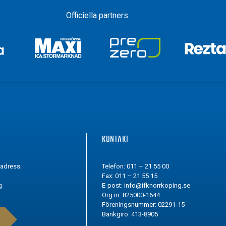
Officiella partners
G
KONTAKT
tadress:
Telefon: 011 – 21 55 00
Fax: 011 – 21 55 15
g
E-post:
info@ifknorrkoping.se
Org.nr: 825000-1644
Föreningsnummer: 02291-15
Bankgiro: 413-8905