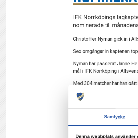
IFK Norrköpings lagkapte
nominerade till månadens 
Christoffer Nyman gick in i A
Sex omgångar in kaptenen topp
Nyman har passerat Janne Hells
mål i IFK Norrköping i Allsven
Med 304 matcher har han gått 
framträdanden än Totte.
Rösta på Totte! Röstningen
Samtycke
Månadens Spelare i Allsvenskan
gjort bäst bestående sportslig
Denna webbplats använder 