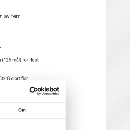
en av fem
.
(126 mål) för flest
21) gjort fler
ch för
Android här.
Om
till den spelare som
onor vardera från