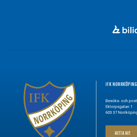
IFK NORRKÖPIN
Besöks- och pos
Ektorpsgatan 1
603 37 Norrköpin
HITTA HIT