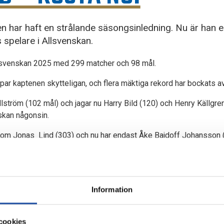
n har haft en strålande säsongsinledning. Nu är han 
spelare i Allsvenskan.
llsvenskan 2025 med 299 matcher och 98 mål.
ar kaptenen skytteligan, och flera mäktiga rekord har bockats av
tröm (102 mål) och jagar nu Harry Bild (120) och Henry Källgren 
skan någonsin.
om Jonas Lind (303) och nu har endast Åke Bajdoff Johansson (3
 genomförs i Allsvenskans app – ladda ned den för
IOS här
o
Information
 utses av Svensk Elitfotboll i samarbete med Unibet. Priset går 
a avtryck under den senaste månaden. Varje vinnare får 10 000 kr
cookies