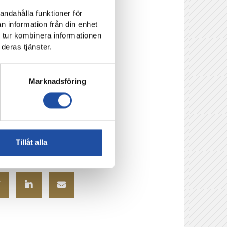
andahålla funktioner för
n information från din enhet
are, samt
 tur kombinera informationen
ryn röstar varje månad
deras tjänster.
 fem finalisterna som
Marknadsföring
ar
,
supportrarnas
Tillåt alla