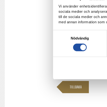
elitfotbollens huvudsponsor U
Vi använder enhetsidentifierar
sociala medier och analysera 
Månadens Spelare kommer att ut
till de sociala medier och a
sportjournalister från riksmed
med annan information som du 
fram fem finalister till utmärk
de anser ska vinna.
Samtyckesval
Nödvändig
En totalsumma räknas sedan
röster
står för en tredjedel, oc
TILLBAKA