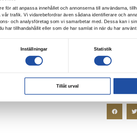
nibet att skänka till ett samhällsengagemang i klubben.
e för att anpassa innehållet och annonserna till användarna, tillh
vår trafik. Vi vidarebefordrar även sådana identifierare och anna
ses sex gånger i år. I juryn sitter 16 lagkaptener och huvudträn
nnons- och analysföretag som vi samarbetar med. Dessa kan i sin
ia och från lokalmedia i de samhällen där Allsvenskan spelas. Ju
har tillhandahållit eller som de har samlat in när du har använt 
elsen. Därefter får supportrar möjlighet att rösta fram vilken av de
Inställningar
Statistik
 samman, där
media
,
tränare och
lagkaptener
står för två tredjedel
h en vinnare utses.
Tillåt urval