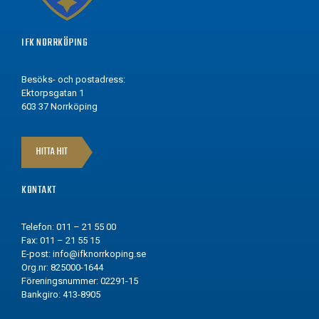
IFK NORRKÖPING
Besöks- och postadress:
Ektorpsgatan 1
603 37 Norrköping
HITTA HIT
KONTAKT
Telefon: 011 – 21 55 00
Fax: 011 – 21 55 15
E-post:
info@ifknorrkoping.se
Org.nr: 825000-1644
Föreningsnummer: 02291-15
Bankgiro: 413-8905