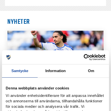
NYHETER
Samtycke
Information
Om
7 AUGUSTI, 2026
Denna webbplats använder cookies
ELIAS JEMALS BÄSTA TID PÅ KANTEN – “BARNDOMSDRÖM
Vi använder enhetsidentifierare för att anpassa innehållet
ATT FÅ SPELA SÅ HÄR”
och annonserna till användarna, tillhandahålla funktioner
för sociala medier och analysera vår trafik. Vi