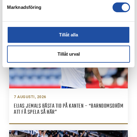
8 AUGUSTI, 2026
Marknadsföring
IFK-TRUPPEN MOT IK BRAGE
Tillåt alla
Tillåt urval
7 AUGUSTI, 2026
ELIAS JEMALS BÄSTA TID PÅ KANTEN – “BARNDOMSDRÖM
ATT FÅ SPELA SÅ HÄR”