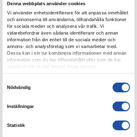
Denna webbplats använder cookies
Vi använder enhetsidentifierare för att anpassa innehållet
och annonserna till användarna, tillhandahålla funktioner
för sociala medier och analysera vår trafik. Vi
vidarebefordrar även sådana identifierare och annan
8 AUGUSTI, 2026
information från din enhet till de sociala medier och
NOELS STORA SHOW I 3-0-SEGERN – “OTROLIG KÄNSLA
annons- och analysföretag som vi samarbetar med.
MED VÅRA FANS”
Dessa kan i sin tur kombinera informationen med annan
information som du har tillhandahållit eller som de har
samlat in när du har använt deras tjänster.
Samtyckesval
Nödvändig
Inställningar
Statistik