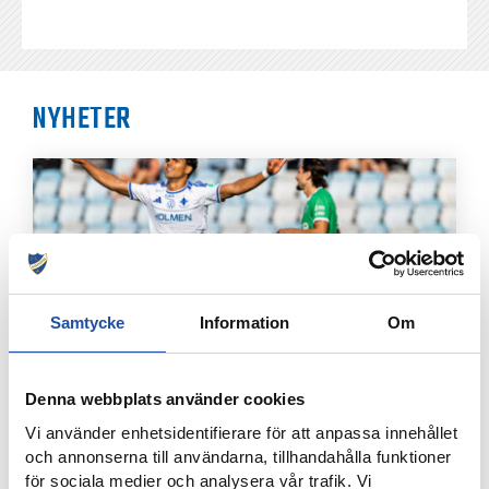
NYHETER
Samtycke
Information
Om
Denna webbplats använder cookies
8 AUGUSTI, 2026
Vi använder enhetsidentifierare för att anpassa innehållet
NOELS STORA SHOW I 3-0-SEGERN – “OTROLIG KÄNSLA
MED VÅRA FANS”
och annonserna till användarna, tillhandahålla funktioner
för sociala medier och analysera vår trafik. Vi