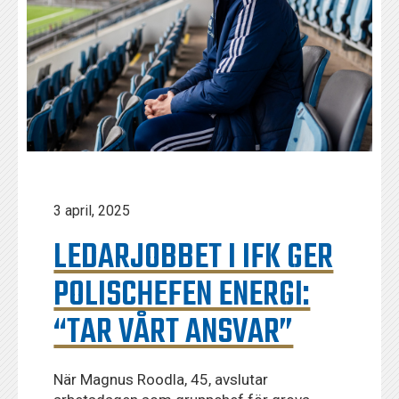
3 april, 2025
LEDARJOBBET I IFK GER
POLISCHEFEN ENERGI:
“TAR VÅRT ANSVAR”
När Magnus Roodla, 45, avslutar