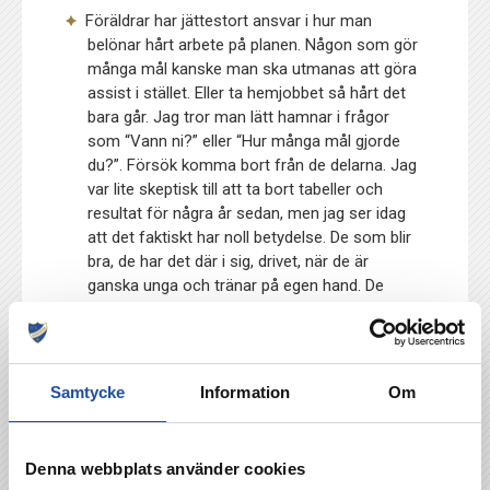
Föräldrar har jättestort ansvar i hur man
belönar hårt arbete på planen. Någon som gör
många mål kanske man ska utmanas att göra
assist i stället. Eller ta hemjobbet så hårt det
bara går. Jag tror man lätt hamnar i frågor
som “Vann ni?” eller “Hur många mål gjorde
du?”. Försök komma bort från de delarna. Jag
var lite skeptisk till att ta bort tabeller och
resultat för några år sedan, men jag ser idag
att det faktiskt har noll betydelse. De som blir
bra, de har det där i sig, drivet, när de är
ganska unga och tränar på egen hand. De
älskar att spela fotboll och bryr sig inte om de
möter ett bättre eller sämre lag. De kör sitt
bästa hela tiden. Min bild är att det är de som
kommer längst i fotbollen. När föräldrarna
Samtycke
Information
Om
lägger sig i att min son ska spela i det här
laget, i det bättre laget, så blir det sällan bra.
Denna webbplats använder cookies
Ofta pratar man om en mer individualiserad