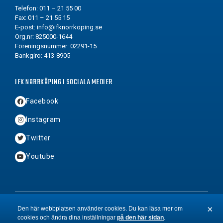
Telefon: 011 – 21 55 00
Fax: 011 – 21 55 15
E-post:
info@ifknorrkoping.se
Org.nr: 825000-1644
Föreningsnummer: 02291-15
Bankgiro: 413-8905
IFK NORRKÖPING I SOCIALA MEDIER
Facebook
Instagram
Twitter
Youtube
2026 © Copyright IFK Norrköping FK
×
Den här webbplatsen använder cookies. Du kan läsa mer om
cookies och ändra dina inställningar
på den här sidan
.
BYN
&
Hamrén