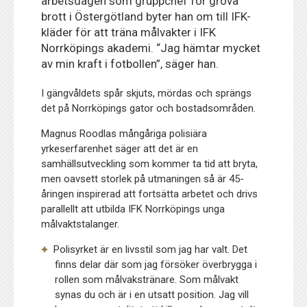
arbetsdagen som gruppchef för grova
brott i Östergötland byter han om till IFK-
kläder för att träna målvakter i IFK
Norrköpings akademi. “Jag hämtar mycket
av min kraft i fotbollen”, säger han.
I gängvåldets spår skjuts, mördas och sprängs
det på Norrköpings gator och bostadsområden.
Magnus Roodlas mångåriga polisiära
yrkeserfarenhet säger att det är en
samhällsutveckling som kommer ta tid att bryta,
men oavsett storlek på utmaningen så är 45-
åringen inspirerad att fortsätta arbetet och drivs
parallellt att utbilda IFK Norrköpings unga
målvaktstalanger.
Polisyrket är en livsstil som jag har valt. Det
finns delar där som jag försöker överbrygga i
rollen som målvakstränare. Som målvakt
synas du och är i en utsatt position. Jag vill