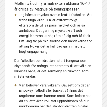
Mellan två och fyra målvakter i åldrarna 16-17
år drillas av Magnus på träningspassen.
Jag hämtar mycket av min kraft i fotbollen. Att
träna unga killar i IFK är extremt roligt
eftersom de vill så pass mycket och är så
ambitiösa. Det ger mig mycket kraft och
energi. Komma ut här, röra på sig och få frisk
luft. Jag tar på mig skorna och handskarna för
att jag tycker det är kul. Jag går in med ett
högt engagemang.
Där fotbollen och idrotten i stort fungerar som
skyddsnät för många, ett alternativ till att välja en
kriminell bana, är det samtidigt en funktion som
måste vårdas.
Man behöver vara vaksam. Oavsett om det är
ishockey, fotboll eller basket så finns det
ungdomar som hamnar snett. Som ledare har
du en jätteviktig roll. Var uppmärksam på hur
ungdomarna har det utanför idrotten. Spelar