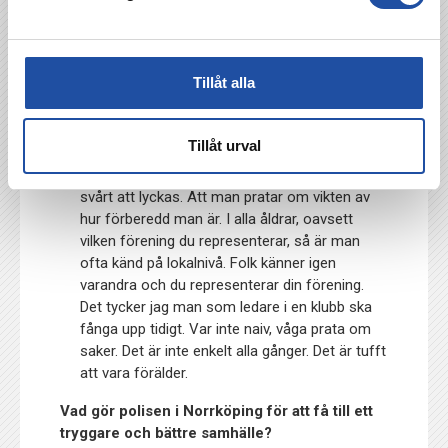
Om en ung tjej eller kille riskerar att hamna
snett, vad kan man leta efter för
varningssignaler som ledare?
Tillåt alla
De finns. Allt ifrån att man i tidig ålder sköter
tider till hur seriös man är på samlingar. Sover
Tillåt urval
spelaren tillräckligt? Äter han eller hon rätt?
Klarar man inte de delarna så tror jag det är
svårt att lyckas. Att man pratar om vikten av
hur förberedd man är. I alla åldrar, oavsett
vilken förening du representerar, så är man
ofta känd på lokalnivå. Folk känner igen
varandra och du representerar din förening.
Det tycker jag man som ledare i en klubb ska
fånga upp tidigt. Var inte naiv, våga prata om
saker. Det är inte enkelt alla gånger. Det är tufft
att vara förälder.
Vad gör polisen i Norrköping för att få till ett
tryggare och bättre samhälle?