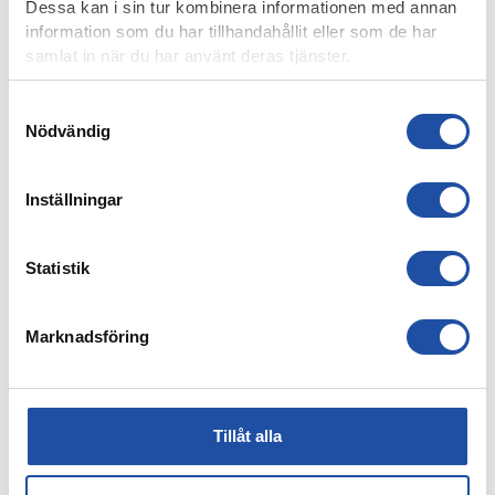
Dessa kan i sin tur kombinera informationen med annan
information som du har tillhandahållit eller som de har
samlat in när du har använt deras tjänster.
Samtyckesval
Nödvändig
Inställningar
Statistik
4 AUGUSTI, 2026
FARTFYLLD OCH TÄT MATCH I LIGACUPEN – KYLIAN
NÄTADE MOT DJURGÅRDEN
Marknadsföring
Tillåt alla