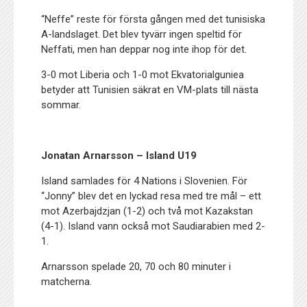
“Neffe” reste för första gången med det tunisiska
A-landslaget. Det blev tyvärr ingen speltid för
Neffati, men han deppar nog inte ihop för det.
3-0 mot Liberia och 1-0 mot Ekvatorialguniea
betyder att Tunisien säkrat en VM-plats till nästa
sommar.
Jonatan Arnarsson – Island U19
Island samlades för 4 Nations i Slovenien. För
“Jonny” blev det en lyckad resa med tre mål – ett
mot Azerbajdzjan (1-2) och två mot Kazakstan
(4-1). Island vann också mot Saudiarabien med 2-
1.
Arnarsson spelade 20, 70 och 80 minuter i
matcherna.